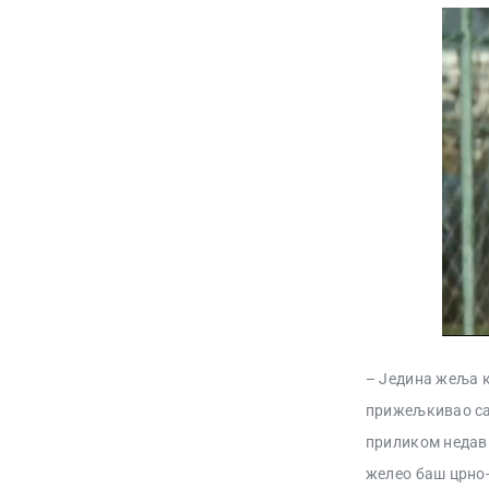
– Једина жеља к
прижељкивао сам
приликом недавн
желео баш црно-