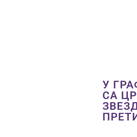
У ГР
СА Ц
ЗВЕЗ
ПРЕТ