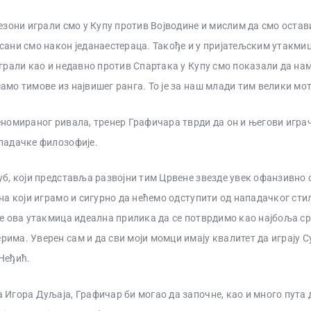
сезони играли смо у Купу против Војводине и мислим да смо остави
сани смо након једанаестераца. Такође и у пријатељским утакми
играли као и недавно против Спартака у Купу смо показали да на
амо тимове из највишег ранга. То је за наш млади тим велики мо
еномираног ривала, тренер Графичара тврди да он и његови игра
падачке филозофије.
уб, који представља развојни тим Црвене звезде увек офанзивно 
 на који играмо и сигурно да нећемо одступити од нападачког сти
је ова утакмица идеална прилика да се потврдимо као најбоља ср
има. Уверен сам и да сви моји момци имају квалитет да играју С
Неђић.
 Игора Дуљаја, Графичар би могао да започне, као и много пута 