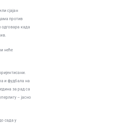
ли сјајан
цама против
м одговара када
тив.
чи неће
оријентисани.
ла и фудбала на
едина за рад са
уперлигу – јасно
до сада у