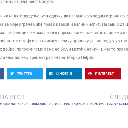
 лиги, са једанаест бонуса.
ни на наше опредељење и одлуку да играмо са младим играчима.
а за моје играче биће прави изазов и велики испит. Наравно да 
зан је фаворит, имамо респект према њима али се не плашимо и 
војни тим и моји играчи имају велику прилику да напредују у утак
х добро, прпремићемо се на најбољи могући начин. Биће то прав
ставља дилему тренер Графичара, Марко Неђић.
TWITTER
LINKEDIN
PINTEREST
НА ВЕСТ
СЛЕД
РФК ГРАФИЧАР ОБРАДОВАЛИ НАВИЈАЧЕ ПОБЕДОМ НАД ФК СПАРТАК СУБОТИЦА У КУПУ СРБИЈЕ