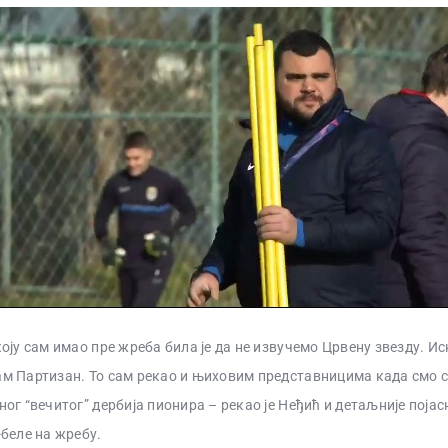
оју сам имао пре жреба била је да не извучемо Црвену звезду. Ис
 Партизан. То сам рекао и њиховим представницима када смо с
ог “вечитог” дербија пионира – рекао је Неђић и детаљније појас
беле на жребу.