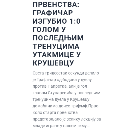
ПРВЕНСТВА:
ГРАФИЧАР
ИЗГУБИО 1:0
ГОЛОМ У
ПОСЛЕДЊИМ
ТРЕНУЦИМА
УТАКМИЦЕ У
КРУШЕВЦУ
Свега тридесетак секунди делило
је Графичар од бодова у дуелу
против Напретка, али је гол
главом Ступаревића у последњим
тренуцима дуела у Крушевцу
домаћинима донео тријумф.Прво
коло старта првенства
представљало је велику лекцију за
младе играче у нашем тиму,…