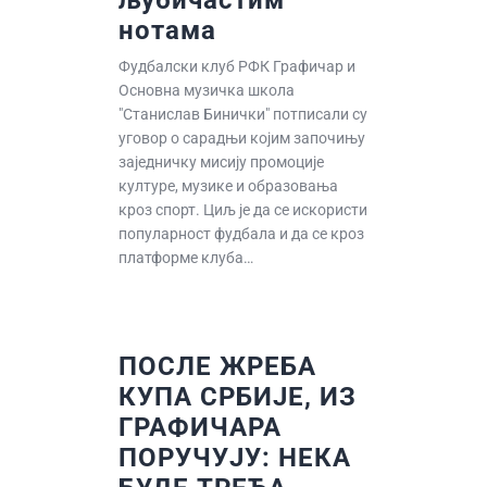
љубичастим
нотама
Фудбалски клуб РФК Графичар и
Основна музичка школа
"Станислав Бинички" потписали су
уговор о сарадњи којим започињу
заједничку мисију промоције
културе, музике и образовања
кроз спорт. Циљ је да се искористи
популарност фудбала и да се кроз
платформе клуба…
ПОСЛЕ ЖРЕБА
КУПА СРБИЈЕ, ИЗ
ГРАФИЧАРА
ПОРУЧУЈУ: НЕКА