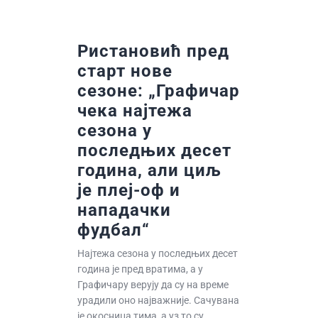
Ристановић пред
старт нове
сезоне: „Графичар
чека најтежа
сезона у
последњих десет
година, али циљ
је плеј-оф и
нападачки
фудбал“
Најтежа сезона у последњих десет
година је пред вратима, а у
Графичару верују да су на време
урадили оно најважније. Сачувана
је окосница тима, а уз то су