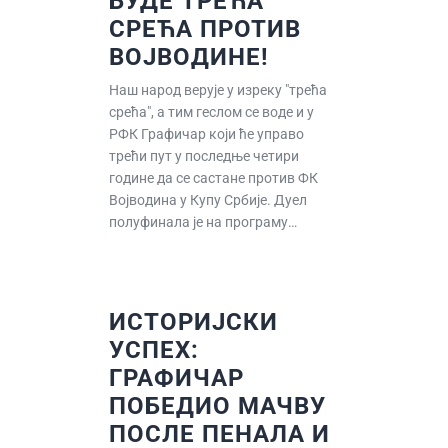
БУДЕ ТРЕЋА
СРЕЋА ПРОТИВ
ВОЈВОДИНЕ!
Наш народ верује у изреку "трећа
срећа", а тим геслом се воде и у
РФК Графичар који ће управо
трећи пут у последње четири
године да се састане против ФК
Војводина у Купу Србије. Дуел
полуфинала је на програму…
ИСТОРИЈСКИ
УСПЕХ:
ГРАФИЧАР
ПОБЕДИО МАЧВУ
ПОСЛЕ ПЕНАЛА И