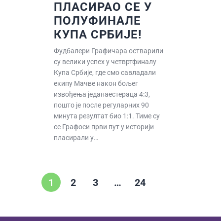
ПЛАСИРАО СЕ У
ПОЛУФИНАЛЕ
КУПА СРБИЈЕ!
Фудбалери Графичара остварили
су велики успех у четвртфиналу
Купа Србије, где смо савладали
екипу Мачве након бољег
извођења једанаестераца 4:3,
пошто је после регуларних 90
минута резултат био 1:1. Тиме су
се Графоси први пут у историји
пласирали у…
1
2
3
…
24