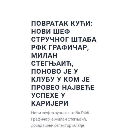
ПОВРАТАК КУЋИ:
НОВИ ШЕФ
СТРУЧНОГ ШТАБА
РФК ГРАФИЧАР,
МИЛАН
СТЕГЊАИЋ,
ПОНОВО ЈЕ У
КЛУБУ У КОМ ЈЕ
ПРОВЕО НАЈВЕЋЕ
УСПЕХЕ У
КАРИЈЕРИ
Нови шеф стручног штаба РФК
Графичар је Милан Стегњаић,
досадашњи селектор млађе