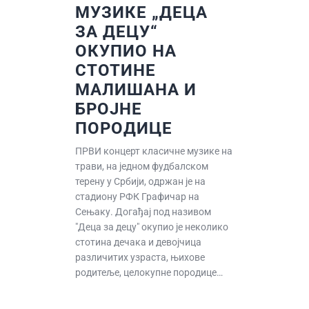
МУЗИКЕ „ДЕЦА
ЗА ДЕЦУ“
ОКУПИО НА
СТОТИНЕ
МАЛИШАНА И
БРОЈНЕ
ПОРОДИЦЕ
ПРВИ концерт класичне музике на
трави, на једном фудбалском
терену у Србији, одржан је на
стадиону РФК Графичар на
Сењаку. Догађај под називом
"Деца за децу" окупио је неколико
стотина дечака и девојчица
различитих узраста, њихове
родитеље, целокупне породице…