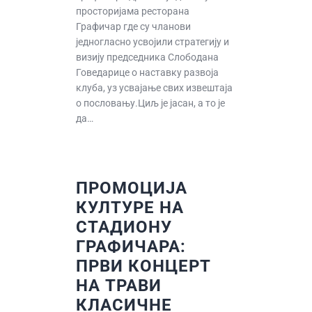
просторијама ресторана
Графичар где су чланови
једногласно усвојили стратегију и
визију председника Слободана
Говедарице о наставку развоја
клуба, уз усвајање свих извештаја
о пословању.Циљ је јасан, а то је
да…
ПРОМОЦИЈА
КУЛТУРЕ НА
СТАДИОНУ
ГРАФИЧАРА:
ПРВИ КОНЦЕРТ
НА ТРАВИ
КЛАСИЧНЕ