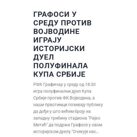
ГРАФОСИ У
СРЕДУ ПРОТИВ
ВОЈВОДИНЕ
ИГРАЈУ
ИСТОРИЈСКИ
ДУЕЛ
ПОЛУФИНАЛА
КУПА СРБИЈЕ
РФК Графичар у среду од 18:30
игра полуфинални дуел Купа
Србије против ФК Војводина, а
наши првотимци позивају публику
да дође у што већем броју на
западну трибину стадиона "Рајко
Митић" да подржи Графосе у овом
историјском дуелу."Очекује нас…