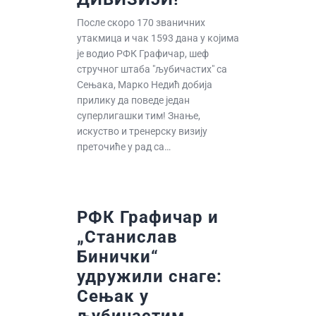
После скоро 170 званичних
утакмица и чак 1593 дана у којима
је водио РФК Графичар, шеф
стручног штаба "љубичастих" са
Сењака, Марко Недић добија
прилику да поведе један
суперлигашки тим! Знање,
искуство и тренерску визију
преточиће у рад са…
РФК Графичар и
„Станислав
Бинички“
удружили снаге:
Сењак у