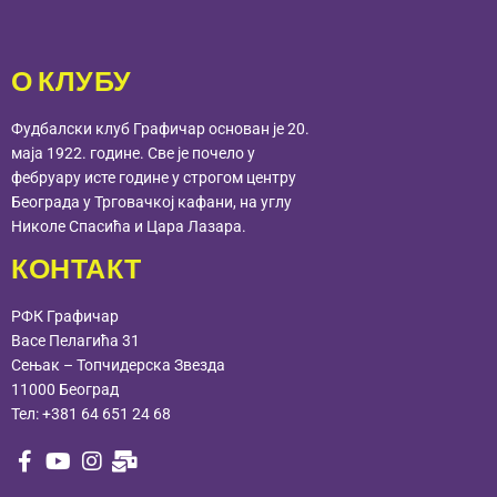
О КЛУБУ
Фудбалски клуб Графичар основан је 20.
маја 1922. године. Све је почело у
фебруару исте године у строгом центру
Београда у Трговачкој кафани, на углу
Николе Спасића и Цара Лазара.
КОНТАКТ
РФК Графичар
Васе Пелагића 31
Сењак – Топчидерска Звезда
11000 Београд
Тел:
+381 64 651 24 68