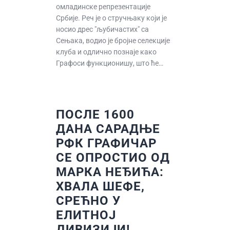
омладинске репрезентације
Србије. Реч је о стручњаку који је
носио дрес "љубичастих" са
Сењака, водио је бројне селекције
клуба и одлично познаје како
Графоси функционишу, што ће…
ПОСЛЕ 1600
ДАНА САРАДЊЕ
РФК ГРАФИЧАР
СЕ ОПРОСТИО ОД
МАРКА НЕЂИЋА:
ХВАЛА ШЕФЕ,
СРЕЋНО У
ЕЛИТНОЈ
ДИВИЗИЈИ!