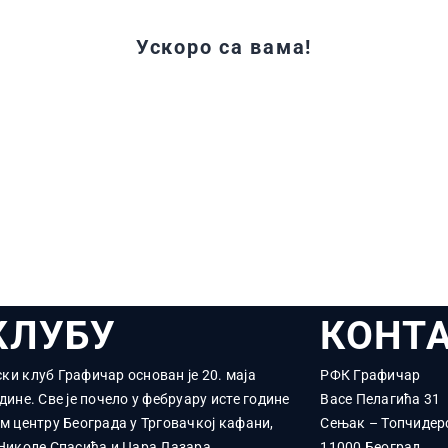
Ускоро са вама!
КЛУБУ
КОНТ
ки клуб Графичар основан је 20. маја
РФК Графичар
дине. Све је почело у фебруару исте године
Васе Пелагића 31
ом центру Београда у Трговачкој кафани,
Сењак – Топчидер
 Николе Спасића и Цара Лазара.
11000 Београд