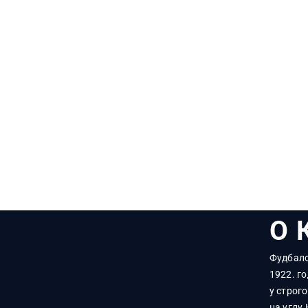
О 
Фудбалс
1922. го
у строг
на углу