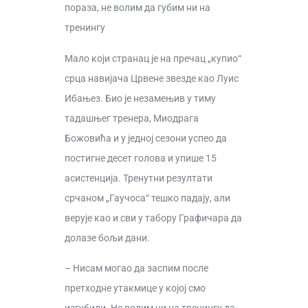
пораза, не волим да губим ни на
тренингу
Мало који странац је на пречац „купио“
срца навијача Црвене звезде као Луис
Ибањез. Био је незамењив у тиму
тадашњег тренера, Миодрага
Божовића и у једној сезони успео да
постигне десет голова и упише 15
асистенција. Тренутни резултати
срчаном „Гаучоса“ тешко падају, али
верује као и сви у табору Графичара да
долазе бољи дани.
– Нисам могао да заспим после
претходне утакмице у којој смо