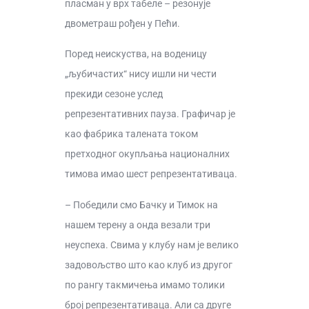
пласман у врх табеле – резонује
двометраш рођен у Пећи.
Поред неискуства, на воденицу
„љубичастих“ нису ишли ни чести
прекиди сезоне услед
репрезентативних пауза. Графичар је
као фабрика талената током
претходног окупљања националних
тимова имао шест репрезентативаца.
– Победили смо Бачку и Тимок на
нашем терену а онда везали три
неуспеха. Свима у клубу нам је велико
задовољство што као клуб из другог
по рангу такмичења имамо толики
број репрезентативаца. Али са друге