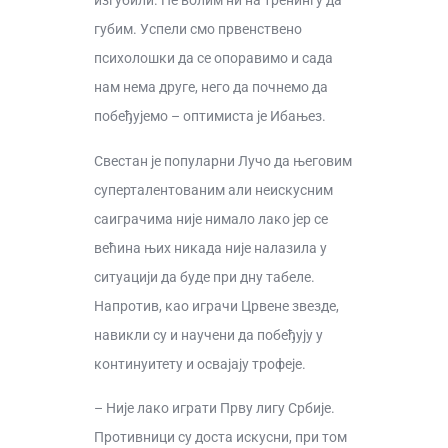
изгубили. Не волим ни на тренингу да
губим. Успели смо првенствено
психолошки да се опоравимо и сада
нам нема друге, него да почнемо да
побеђујемо – оптимиста је Ибањез.
Свестан је популарни Лучо да његовим
суперталентованим али неискусним
саиграчима није нимало лако јер се
већина њих никада није налазила у
ситуацији да буде при дну табеле.
Напротив, као играчи Црвене звезде,
навикли су и научени да побеђују у
континуитету и освајају трофеје.
– Није лако играти Прву лигу Србије.
Противници су доста искусни, при том