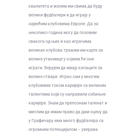
квалитета и желим им свима да буду
велики фудбалери и да играју у
највећим клубовима Европе. Да за
неколико година могу да позовем
свакога од њих и као играчима
великих клубова тражим им карте за
велике утакмице у којима ће они
играти. Верујем да имају капаците за
велике ствари. Играо сам у многим
клубовима током каријере са великим
талентима који су направили озбиљне
каријере. Знам да препознам таленат и
мислим да имам право да дам оцену да
у Графичару има много фудбалера са
огромним потенцијалом – уверава