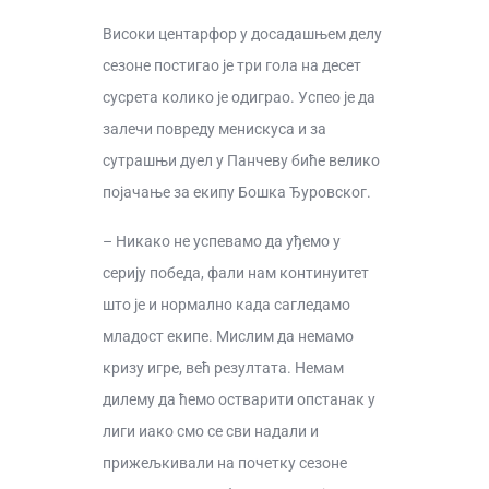
Високи центарфор у досадашњем делу
сезоне постигао је три гола на десет
сусрета колико је одиграо. Успео је да
залечи повреду менискуса и за
сутрашњи дуел у Панчеву биће велико
појачање за екипу Бошка Ђуровског.
– Никако не успевамо да уђемо у
серију победа, фали нам континуитет
што је и нормално када сагледамо
младост екипе. Мислим да немамо
кризу игре, већ резултата. Немам
дилему да ћемо остварити опстанак у
лиги иако смо се сви надали и
прижељкивали на почетку сезоне