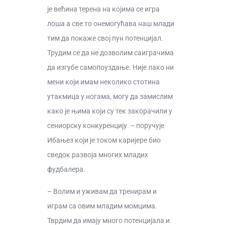
је већина терена на којима се игра
лоша а све то онемогућава наш млади
тим да покаже свој пун потенцијал.
Трудим се да не дозволим саиграчима
да изгубе самопоуздање. Није лако ни
мени који имам неколико стотина
утакмица у ногама, могу да замислим
како је њима који су тек закорачили у
сениорску конкуренцију – поручује
Ибањез који је током каријере био
сведок развоја многих младих
фудбалера.
– Волим и уживам да тренирам и
играм са овим младим момцима.
Тврдим да имају много потенцијала и