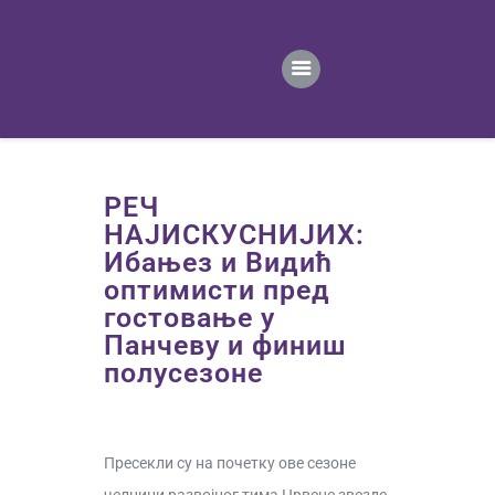
ПОЧЕТНА
ВЕСТИ
ПРВИ ТИМ
ПРОДАВНИЦА
ГАЛЕРИЈА
РЕЧ
КОНТАКТ
НАЈИСКУСНИЈИХ:
Ибањез и Видић
оптимисти пред
гостовање у
Панчеву и финиш
полусезоне
Пресекли су на почетку ове сезоне