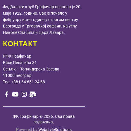
Фудбалски клуб Графичар основан је 20.
маја 1922. године. Све је почело у
фебруару исте године у строгом центру
Београда у Трговачкој кафани, на углу
Николе Спасића и Цара Лазара.
КОНТАКТ
РФК Графичар
Васе Пелагића 31
Сењак – Топчидерска Звезда
11000 Београд
Тел:
+381 64 651 24 68
ФК Графичар
© 2026. Сва права
задржана.
Powered by
WebstyleSolutions