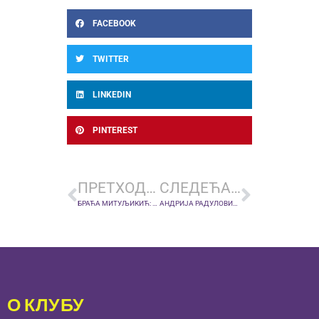
FACEBOOK
TWITTER
LINKEDIN
PINTEREST
ПРЕТХОДНА ВЕСТ
СЛЕДЕЋА ВЕСТ
БРАЋА МИТУЉИКИЋ: На „јави“ победа против Радничког, у „сновима“ припреме са првим тимом Звезде
АНДРИЈА РАДУЛОВИЋ: Долази наше време, Ибањез капитен и ван терена
О КЛУБУ