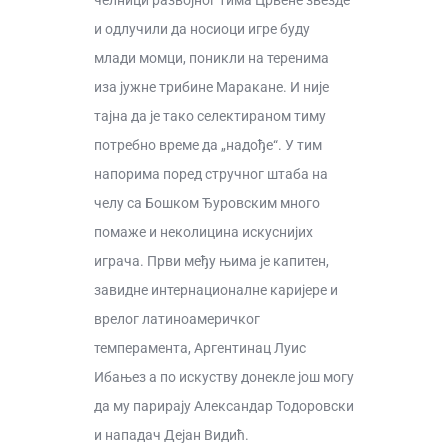
челници развојног тима Црвене звезде
и одлучили да носиоци игре буду
млади момци, поникли на теренима
иза јужне трибине Маракане. И није
тајна да је тако селектираном тиму
потребно време да „надође“. У тим
напорима поред стручног штаба на
челу са Бошком Ђуровским много
помаже и неколицина искуснијих
играча. Први међу њима је капитен,
завидне интернационалне каријере и
врелог латиноамеричког
темперамента, Аргентинац Луис
Ибањез а по искуству донекле још могу
да му парирају Александар Тодоровски
и нападач Дејан Видић.