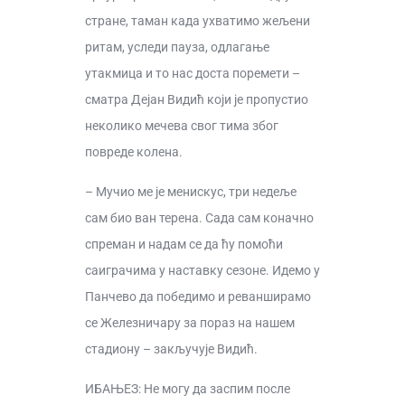
стране, таман када ухватимо жељени
ритам, уследи пауза, одлагање
утакмица и то нас доста поремети –
сматра Дејан Видић који је пропустио
неколико мечева свог тима због
повреде колена.
– Мучио ме је менискус, три недеље
сам био ван терена. Сада сам коначно
спреман и надам се да ћу помоћи
саиграчима у наставку сезоне. Идемо у
Панчево да победимо и реванширамо
се Железничару за пораз на нашем
стадиону – закључује Видић.
ИБАЊЕЗ: Не могу да заспим после