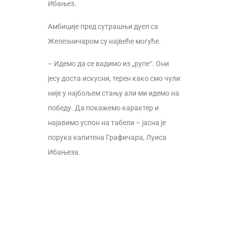
Ибањез.
Амбиције пред сутрашњи дуел са
Железничаром су највеће могуће.
– Идемо да се вадимо из „рупе“. Они
јесу доста искусни, терен како смо чули
није у најбољем стању али ми идемо на
победу. Да покажемо карактер и
најавимо успон на табели – јасна је
порука капитена Графичара, Луиса
Ибањеза.