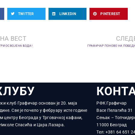
TWITTER
LINKEDIN
PINTEREST
НА ВЕСТ
СЛЕД
ТРИ ОСВОЈЕНА БОДА!
ГРАФИЧАР ПОНОВО НА ПОБЕД
КЛУБУ
КОНТ
ки клуб Графичар основан је 20. маја
РФК Графичар
дине. Све је почело у фебруару исте године
Васе Пелагића 31
ом центру Београда у Трговачкој кафани,
Сењак – Топчидер
 Николе Спасића и Цара Лазара.
11000 Београд
Тел:
+381 64 651 2