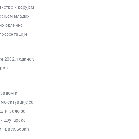
инство и верујем
висањем младих
амо одличне
епрезентацији
н 2002. године у
ра и
м радом и
мо ситуације са
ду играло за
 и другарске
лип Васиљевић