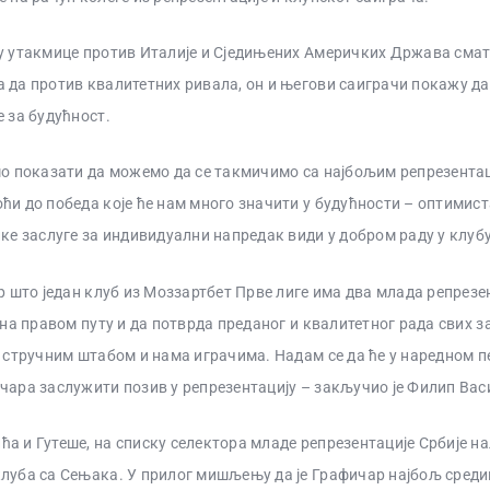
у утакмице против Италије и Сједињених Америчких Држава сматр
 да против квалитетних ривала, он и његови саиграчи покажу д
е за будућност.
мо показати да можемо да се такмичимо са најбољим репрезентац
ћи до победа које ће нам много значити у будућности – оптимист
ике заслуге за индивидуални напредак види у добром раду у клубу
ар што један клуб из Моззартбет Прве лиге има два млада репрезен
б на правом путу и да потврда преданог и квалитетног рада свих з
а стручним штабом и нама играчима. Надам се да ће у наредном п
чара заслужити позив у репрезентацију – закључио је Филип Ва
а и Гутеше, на списку селектора младе репрезентације Србије на
луба са Сењака. У прилог мишљењу да је Графичар најбољ средин