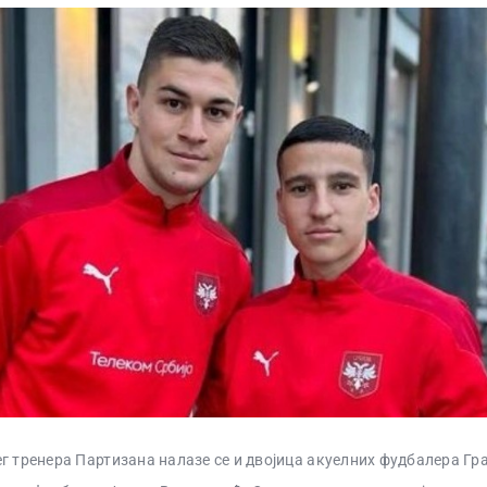
г тренера Партизана налазе се и двојица акуелних фудбалера Гр