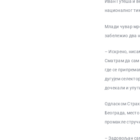
Иван Гутеша и в
националног тим
Млади чувар мре
забележио два н
– Искрено, ниса
Сматрам да сам 
где се припрема
дугујем селекто
дочекали и упут
Одласком Страх
Београда, место
промакле струч
– Задовољан са