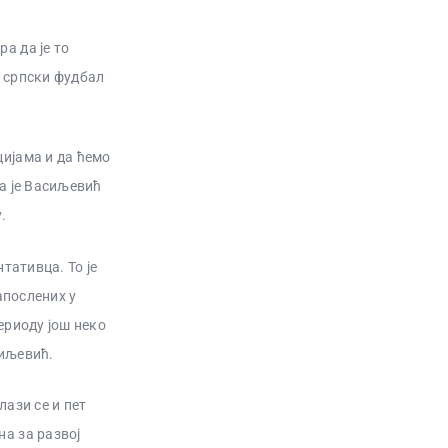
а да је то
а српски фудбал
ијама и да ћемо
а је Васиљевић
.
тативца. То је
апослених у
ериоду још неко
сиљевић.
лази се и пет
а за развој