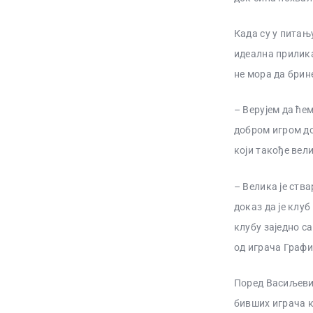
Када су у питањ
идеална прилика
не мора да брин
– Верујем да ће
добром игром до
који такође вел
– Велика је ств
доказ да је клу
клубу заједно с
од играча Графи
Поред Васиљевић
бивших играча к