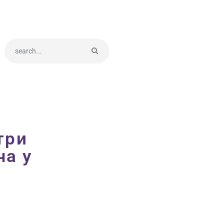
три
ча у