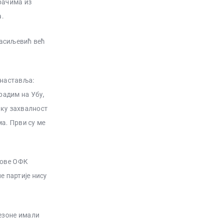
рачима из
а.
Васиљевић већ
 наставља:
радим на Убу,
ику захвалност
а. Први су ме
дове ОФК
е партије нису
езоне имали