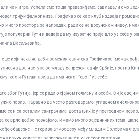
 али не и игре. Успели смо то да превазиђемо, савладали смо Јед
к новог тријумфалног низа. Графичар се као клуб издваја промо
мо много простора за напредак, ради се на врхунском нивоу, им
ује популарни Гути и додаје да му изузетно прија што уз себе у р
Филипа Васиљевића.
утеше који чека на деби, заменик капитена Графичара, момак рође
 уписана два наступа за младу репрезентацију Србије, против Кип
му, као и Гутеши прија да има неког “свог” уз себе.
аго због Гутија, јер се ради о сјајном голману и особи. Он је своји
ужио позив. Наравно да често разговарамо, углавном анализира
мо се и са осталим саиграчима, доста њих је у претходном перио
да се врло добро познајемо. Имамо много заједничких тема, шале
такође обавезне – открива атмосферу међу младим Орловима Фи
е на рачун колеге из репрезентације и клупског саиграча.