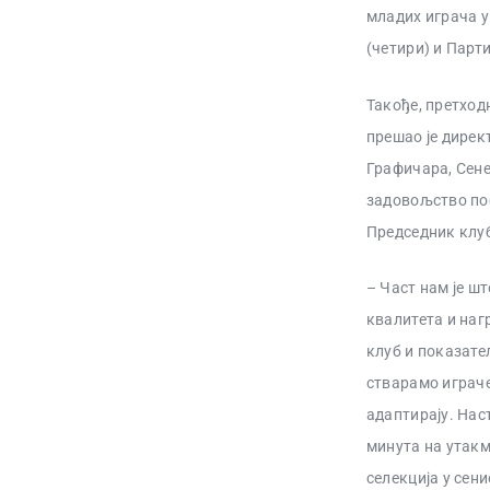
младих играча у
(четири) и Парт
Такође, претход
прешао је директ
Графичара, Сене
задовољство пос
Председник клуб
– Част нам је шт
квалитета и нагр
клуб и показате
стварамо играче 
адаптирају. Нас
минута на утакм
селекција у сен