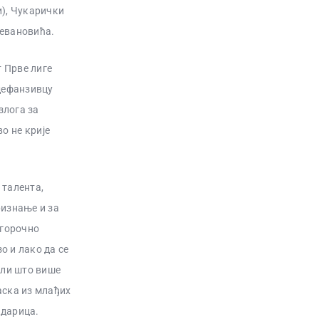
и), Чукарички
тевановића.
т Прве лиге
 дефанзивцу
злога за
о не крије
 талента,
ризнање и за
угорочно
о и лако да се
кли што више
аска из млађих
едарица.