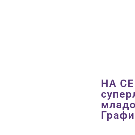
НА С
супер
младо
Графи