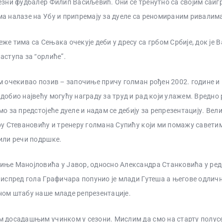
езни фудбалер Филип Васиљевић. Они се тренутно са својим саиг
а налазе на Убу и припремају за дуеле са реномираним ривалим
же тима са Сењака очекује деби у дресу са грбом Србије, док је 
аступа за “орлиће”.
м очекивао позив – започиње причу голман рођен 2002. године и
добио највећу могућу награду за труд и рад који улажем. Вредно 
мо за предстојеће дуеле и надам се дебију за репрезентацију. Вел
ру Стевановићу и тренеру голмана Супићу који ми помажу саветим
или речи подршке.
иње Манојловића у Јавор, односно Александра Станковића у ре
 испред гола Графичара попунио је млади Гутеша а његове одличн
ном штабу наше младе репрезентације.
м досадашњим учинком у сезони. Мислим да смо на старту полус