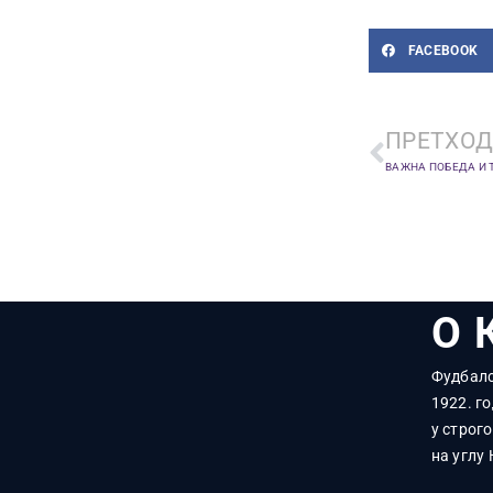
FACEBOOK
ПРЕТХОД
ВАЖНА ПОБЕДА И 
О 
Фудбалс
1922. го
у строг
на углу