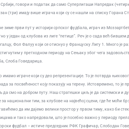
 Србији, говори и податак да само Суперлигаши Напредак (четир
изан (три) имају више играча који су се нашли на списку Горана С
не зиме први пут у историји српског фудбала, играч из Моззартбе
но у један од клубова из лиге “петице”. Реч је о сада већ бившем
галцу, Фол Фалуу који се отиснуо у Француску Лигу 1. Много је ра
тигнутим у претходном периоду на Сењаку због чега задовољств
а, Слоба Говедарица.
о имамо играче који су део репрезентације. То је потврда њиховог
ада за посвећеност коју показују на терену. Истовремено, то је п
љ да смо на добром путу. Наш стратешки циљ је да системски и д
за национални тим, за клубове на највећој сцени, где ће моћи брз
тавићемо да им дајемо велики простор у првом тиму, како би сте
ицама и тако напредовали, што је посебно важно у периоду прел
иорски фудбал – истиче председник РФК Графичар, Слободан Гов