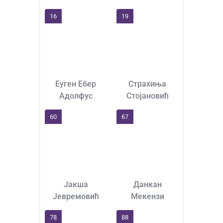
16
19
Еуген Ебер
Страхиња
Адолфус
Стојановић
60
67
Јакша
Данкан
Јевремовић
Мекензи
78
88