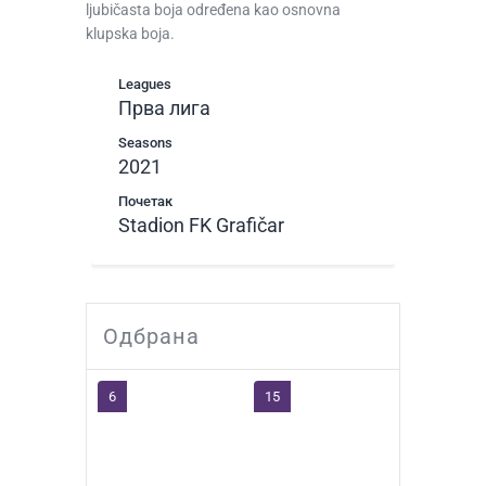
ljubičasta boja određena kao osnovna
klupska boja.
Leagues
Прва лига
Seasons
2021
Почетак
Stadion FK Grafičar
Одбрана
6
15