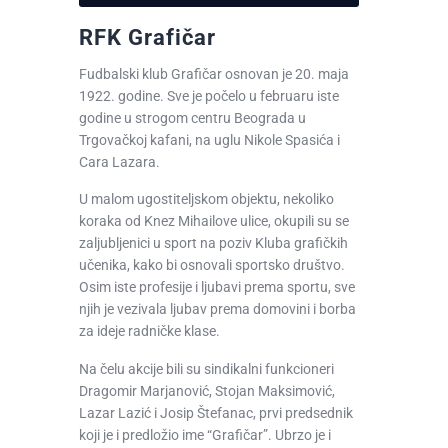
RFK Grafičar
Fudbalski klub Grafičar osnovan je 20. maja
1922. godine. Sve je počelo u februaru iste
godine u strogom centru Beograda u
Trgovačkoj kafani, na uglu Nikole Spasića i
Cara Lazara.
U malom ugostiteljskom objektu, nekoliko
koraka od Knez Mihailove ulice, okupili su se
zaljubljenici u sport na poziv Kluba grafičkih
učenika, kako bi osnovali sportsko društvo.
Osim iste profesije i ljubavi prema sportu, sve
njih je vezivala ljubav prema domovini i borba
za ideje radničke klase.
Na čelu akcije bili su sindikalni funkcioneri
Dragomir Marjanović, Stojan Maksimović,
Lazar Lazić i Josip Štefanac, prvi predsednik
koji je i predložio ime “Grafičar”. Ubrzo je i