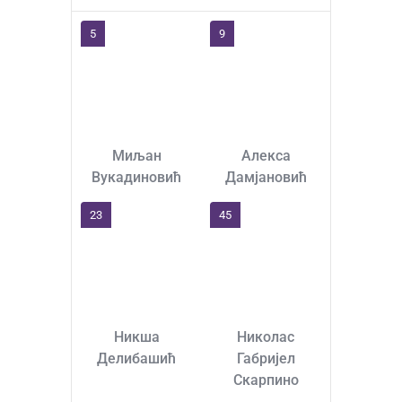
5
9
Миљан
Алекса
Вукадиновић
Дамјановић
23
45
Никша
Николас
Делибашић
Габријел
Скарпино