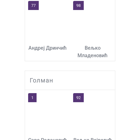
77
98
Андреј Дринчић
Вељко
Младеновић
Голман
1
92