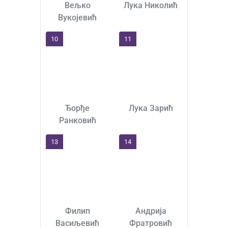
Вељко
Лука Николић
Вукојевић
10
11
Ђорђе
Лука Зарић
Ранковић
13
14
Филип
Андрија
Васиљевић
Фратровић