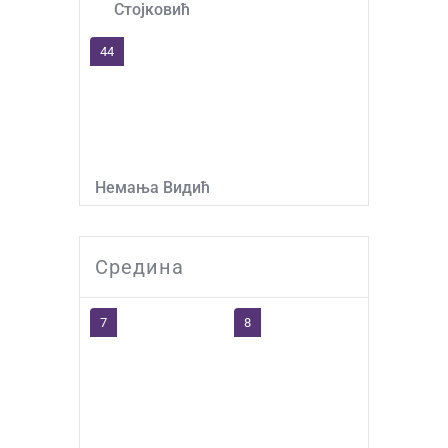
Стојковић
44
Немања Видић
Средина
7
8