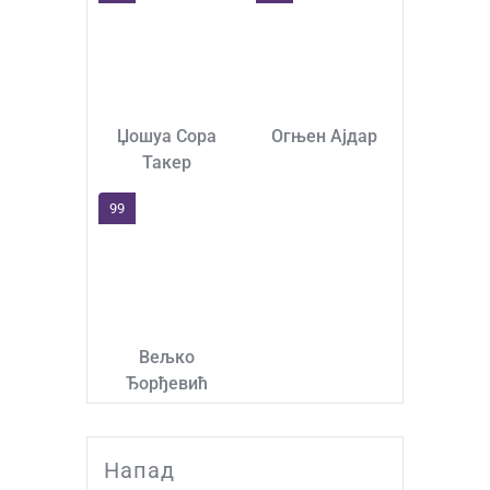
Џошуа Сора
Огњен Ајдар
Такер
99
Вељко
Ђорђевић
Напад