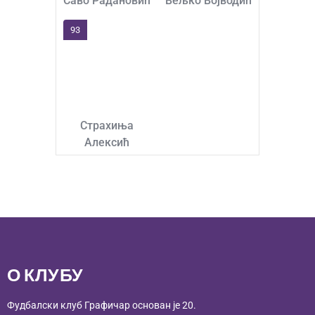
Саво Радановић
Вељко Војводић
93
Страхиња
Алексић
О КЛУБУ
Фудбалски клуб Графичар основан је 20.