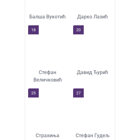
Балша Вукотић
Дарко Лазић
18
20
Стефан
Давид Ђурић
Величковић
25
27
Страхиња
Стефан Гудељ