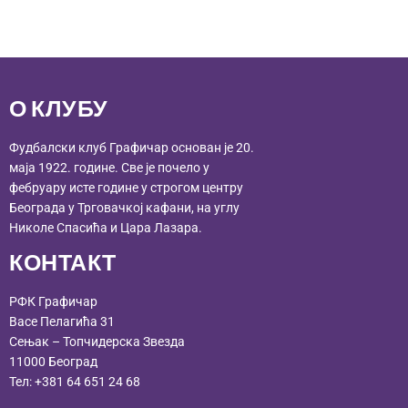
О КЛУБУ
Фудбалски клуб Графичар основан је 20.
маја 1922. године. Све је почело у
фебруару исте године у строгом центру
Београда у Трговачкој кафани, на углу
Николе Спасића и Цара Лазара.
КОНТАКТ
РФК Графичар
Васе Пелагића 31
Сењак – Топчидерска Звезда
11000 Београд
Тел:
+381 64 651 24 68