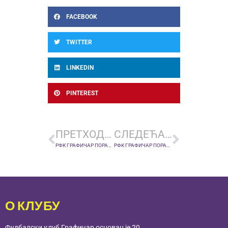
FACEBOOK
TWITTER
LINKEDIN
PINTEREST
ПРЕТХОДНА ВЕСТ
СЛЕДЕЋА ВЕСТ
РФК ГРАФИЧАР ПОРАЖЕН ОД ОФК БЕОГРАДА РЕЗУЛТАТОМ 0:5 У СЕДМОМ КОЛУ ПРВЕ ЛИГЕ СРБИЈЕ
РФК ГРАФИЧАР ПОРАЖЕН У ДУЕЛУ ПРОТИВ ФК РАДНИЧКИ СРЕМСКА МИТРОВИЦА У НЕДЕЉУ
О КЛУБУ
Фудбалски клуб Графичар основан је 20.