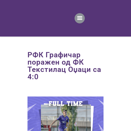
ПОЧЕТНА
ВЕСТИ
ПРВИ ТИМ
ПРОДАВНИЦА
ГАЛЕРИЈА
РФК Графичар
КОНТАКТ
поражен од ФК
Текстилац Оџаци са
4:0