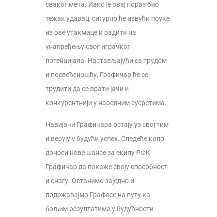
сваког меча. Иако је овај пораз био
тежак ударац, сигурно ће извући поуке
из ове утакмице и радити на
унапређењу свог играчког
потенцијала. Настављајући са трудом
и посвећеношћу, Графичар ће се
трудити да се врати јачи и
конкурентнији у наредним сусретима.
Навијачи Графичара остају уз свој тим
и верују у будући успех. Следеће коло
доноси нове шансе за екипу РФК
Графичар да покаже своју способност
и снагу. Останимо заједно и
подржавајмо Графосе на путу ка
бољим резултатима у будућности.