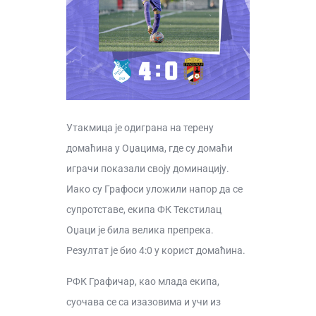
Утакмица је одиграна на терену
домаћина у Оџацима, где су домаћи
играчи показали своју доминацију.
Иако су Графоси уложили напор да се
супротставе, екипа ФК Текстилац
Оџаци је била велика препрека.
Резултат је био 4:0 у корист домаћина.
РФК Графичар, као млада екипа,
суочава се са изазовима и учи из