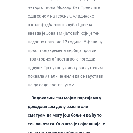
четвртог кола Моззартбет Прве лиге
одиграном на терену Омладинске
школе фудбалског клуба Црвена
звезда је Јован Мијатовић који је тек
недавно напунио 17 година. У финишу
првог полувремена дербија против
“тракториста” постигао је погодак
одлуке. Тренутно ужива у заслуженим
похвалама али не жели да се заустави
на до сада постигнутом.
–
Задовољан сам мојим партијама у
досадашњем делу сезоне али
сматрам да могу још боље и да ћу то
тек показати. Оно што је најважније је
то да смо први на табели после