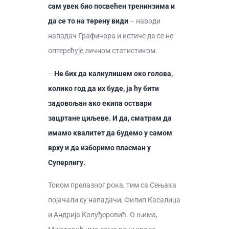
сам увек био посвећен тренинзима и
да се то на терену види
– наводи
нападач Графичара и истиче да се не
оптерећује личном статистиком.
–
Не бих да калкулишем око голова,
колико год да их буде, ја ћу бити
задовољан ако екипа оствари
зацртане циљеве. И да, сматрам да
имамо квалитет да будемо у самом
врху и да изборимо пласман у
Суперлигу.
Током прелазног рока, тим са Сењака
појачали су нападачи, Филип Касалица
и Андрија Калуђеровић. О њима,