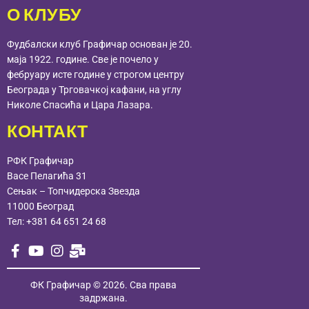
О КЛУБУ
Фудбалски клуб Графичар основан је 20.
маја 1922. године. Све је почело у
фебруару исте године у строгом центру
Београда у Трговачкој кафани, на углу
Николе Спасића и Цара Лазара.
КОНТАКТ
РФК Графичар
Васе Пелагића 31
Сењак – Топчидерска Звезда
11000 Београд
Тел:
+381 64 651 24 68
ФК Графичар
© 2026. Сва права
задржана.