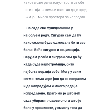
како га саиграчи зову, чврсто са обе
ноге стоји на земљи свестан да је пред
њим још много простора за напредак.
–
За сада све функционише у
најбољем реду. Сигуран сам да ћу
како сезона буде одмицала бити све
бољи. Биће сигурно и осцилација.
Верујем у себе и сигуран сам да ћу
када буде најпотребније, бити
најбоља верзија себе. Могу у свим
сегментима игре још да се поправим
и да напредујем и много рада је
испред мене. Драго ми је што већ
сада убирам плодове онога што је
било у прошлости, у смислу тога да