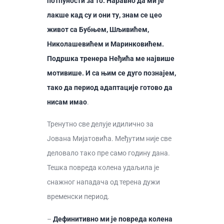
потпуности за то. Наравно да ми је
лакше кад су и они ту, знам се цео
живот са Бубњем, Шљивићем,
Николашевићем и Маринковићем.
Подршка тренера Неђића ме највише
мотивише. И са њим се дуго познајем,
тако да период адаптације готово да
нисам имао
.
Тренутно све делује идилично за
Јована Мијатовића. Међутим није све
деловало тако пре само годину дана.
Тешка повреда колена удаљила је
снажног нападача од терена дужи
временски период.
–
Дефинитивно ми је повреда колена