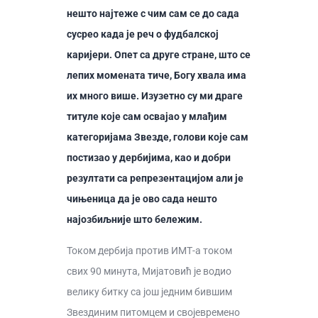
нешто најтеже с чим сам се до сада
сусрео када је реч о фудбалској
каријери. Опет са друге стране, што се
лепих момената тиче, Богу хвала има
их много више. Изузетно су ми драге
титуле које сам освајао у млађим
категоријама Звезде, голови које сам
постизао у дербијима, као и добри
резултати са репрезентацијом али је
чињеница да је ово сада нешто
најозбиљније што бележим.
Током дербија против ИМТ-а током
свих 90 минута, Мијатовић је водио
велику битку са још једним бившим
Звездиним питомцем и својевремено