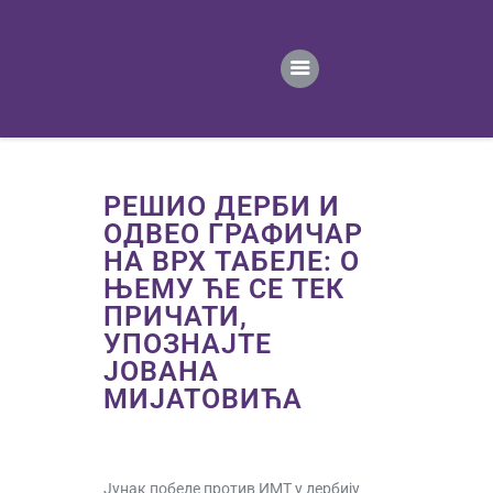
ПОЧЕТНА
ВЕСТИ
ПРВИ ТИМ
ПРОДАВНИЦА
ГАЛЕРИЈА
РЕШИО ДЕРБИ И
КОНТАКТ
ОДВЕО ГРАФИЧАР
НА ВРХ ТАБЕЛЕ: О
ЊЕМУ ЋЕ СЕ ТЕК
ПРИЧАТИ,
УПОЗНАЈТЕ
ЈОВАНА
МИЈАТОВИЋА
Јунак победе против ИМТ у дербију