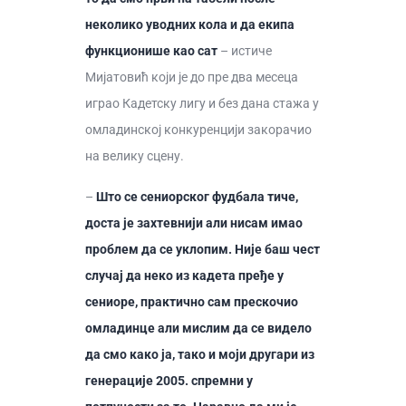
неколико уводних кола и да екипа
функционише као сат
– истиче
Мијатовић који је до пре два месеца
играо Кадетску лигу и без дана стажа у
омладинској конкуренцији закорачио
на велику сцену.
–
Што се сениорског фудбала тиче,
доста је захтевнији али нисам имао
проблем да се уклопим. Није баш чест
случај да неко из кадета пређе у
сениоре, практично сам прескочио
омладинце али мислим да се видело
да смо како ја, тако и моји другари из
генерације 2005. спремни у