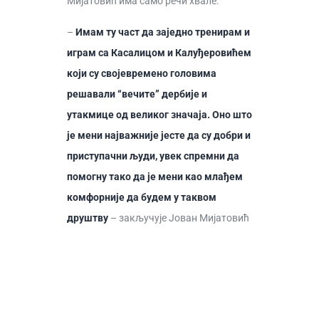
Мијатовић има само речи хвале.
–
Имам ту част да заједно тренирам и
играм са Касалицом и Калуђеровићем
који су својевремено головима
решавали “вечите” дербије и
утакмице од великог значаја. Оно што
је мени најважније јесте да су добри и
приступачни људи, увек спремни да
помогну тако да је мени као млађем
комфорније да будем у таквом
друштву
– закључује Јован Мијатовић