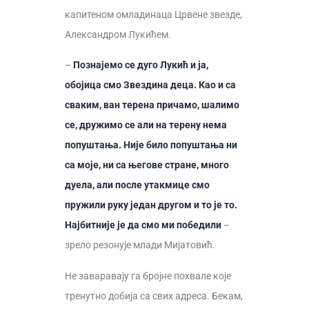
капитеном омладинаца Црвене звезде,
Александром Лукићем.
–
Познајемо се дуго Лукић и ја,
обојица смо Звездина деца. Као и са
сваким, ван терена причамо, шалимо
се, дружимо се али на терену нема
попуштања. Није било попуштања ни
са моје, ни са његове стране, много
дуела, али после утакмице смо
пружили руку један другом и то је то.
Најбитније је да смо ми победили
–
зрело резонује млади Мијатовић.
Не заваравају га бројне похвале које
тренутно добија са свих адреса. Бекам,