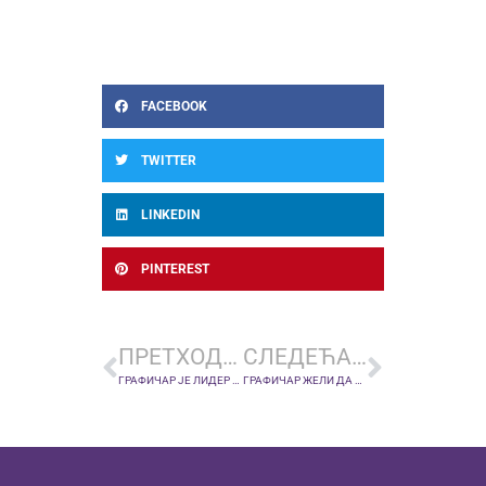
FACEBOOK
TWITTER
LINKEDIN
PINTEREST
ПРЕТХОДНА ВЕСТ
СЛЕДЕЋА ВЕСТ
ГРАФИЧАР ЈЕ ЛИДЕР ПРВЕ ЛИГЕ: ОДЛИЧАН МЕЧ РЕШИО ЈОВАН МИЈАТОВИЋ
ГРАФИЧАР ЖЕЛИ ДА НАСТАВИ НИЗ ПОБЕДА: ПРОТИВ ЖЕЛЕЗНИЧАРА НА ПОБЕДУ И ГОЛ ВИШЕ