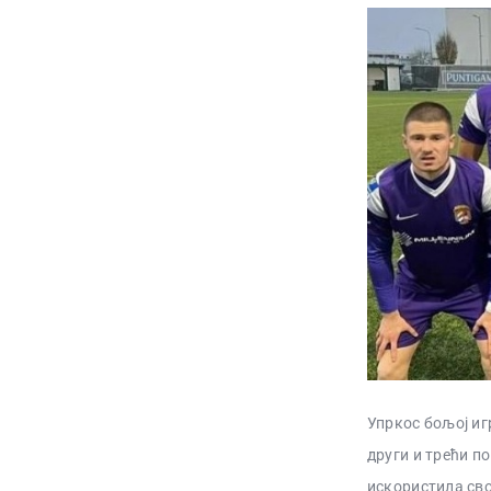
Упркос бољој игр
други и трећи по
искористила свој