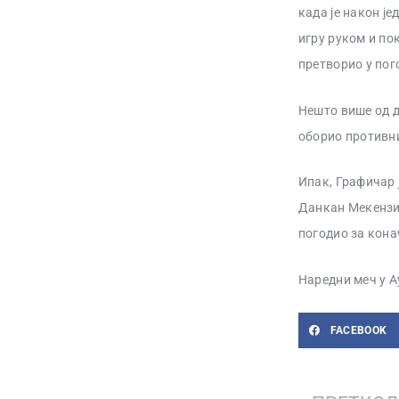
када је након ј
игру руком и по
претворио у пог
Нешто више од д
оборио противни
Ипак, Графичар ј
Данкан Мекензи ј
погодио за кона
Наредни меч у А
FACEBOOK