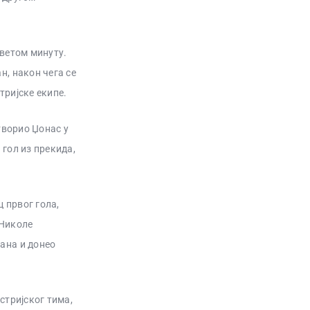
еветом минуту.
н, након чега се
тријске екипе.
творио Џонас у
гол из прекида,
ц првог гола,
 Николе
ана и донео
стријског тима,