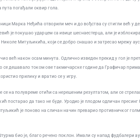
 пута погађали оквир гола.
ници Марка Неђића отворили меч и до вођства су стигли већ у д
ић је покушао ударцем са ивице шеснаестерца, али је изблокира
 Николе Митуљикића, који се добро снашао и затресао мрежу аус
ачио већ након осам минута. Одлично изведен прекид у гол је пре
ко се дешавало током ове такмичарске године да Графичар прима 
ористио прилику и вратио се у игру.
ће се на полувреме отићи са нерешеним резултатом, али се стрела
ћ постарао да тако не буде. Уродио је плодом одличан пресинг
туљикић је поново на сличан начин преварио противничког голм
турма био је, благо речено поклон. Имали су напад фудбалери ау