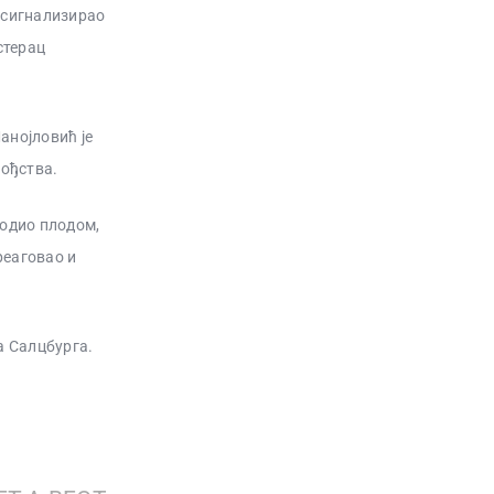
, сигнализирао
стерац
анојловић је
вођства.
уродио плодом,
реаговао и
а Салцбурга.