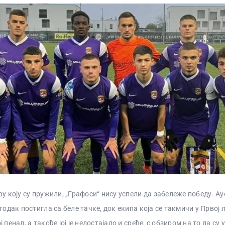
у коју су пружили, „Графоси“ нису успели да забележе победу. Ау
годак постигла са беле тачке, док екипа која се такмичи у Првој л
 пенал, а такође јој је недостајало и среће, с обзиром на то да су 