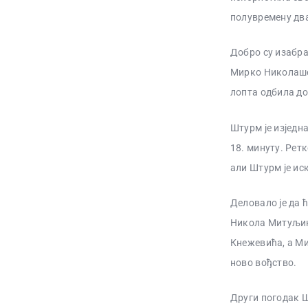
полувремену два
Добро су изабра
Мирко Николашев
лопта одбила до
Штурм је изједн
18. минуту. Рет
али Штурм је иск
Деловало је да 
Никола Митуљики
Кнежевића, а Ми
ново вођство.
Други погодак Ш