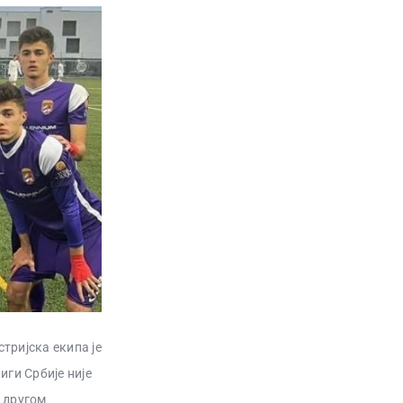
стријска екипа је
иги Србије није
у другом