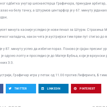
едног одбитка унутар шеснаестерца Графичара, принудни арбитар
казао на белу тачку, а Штурмов центарфор је у 67. минуту једанае
одак.
есет минута касније уследио је нови пенал за Штурм. Страхиња М
чког нападача, након чега је аустријски тим први пут стигао до 
е у 87. минуту успео да избегне пораз. Поново је сјајан пресинг 
е одузео лопту и проследио је до Матеје Бубња, који је врхунски 
чних 3:3.
устрији, Графичар игра у петак од 11.00 против Лиферинга, Б тим
TWITTER
LINKEDIN
PINTEREST