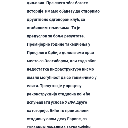
циљевиа. Пре свега због богате
историје, имамо обавезу да створимо
друштвено одговоран клуб, са
стабилним темељима. То је
предуслов за боље резултате.
Премијерне године такмичења у
Првој лиги Србије делили смо прво
место са Златибором, али тада због
недостатка инфраструктуре нисмо
имали могућност да се такмичимо у
елити. Тренутно је у процесу
реконструкција стадиона који ће
испуњавати услове УЕФА друге
категорије. Биће то први зелени
стадион у овом делу Европе, са
соларним панелима захваљујући