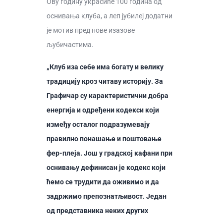
Ову годину украсиће 100 година од
оснивања клуба, а леп јубилеј додатни
је мотив пред нове изазове
љубичастима.
„Клуб иза себе има богату и велику
традицију кроз читаву историју. За
Графичар су карактеристични добра
енергија и одређени кодекси који
између осталог подразумевају
правилно понашање и поштовање
фер-плеја. Још у градској кафани при
оснивању дефинисан је кодекс који
ћемо се трудити да оживимо и да
задржимо препознатљивост. Један
од представника неких других