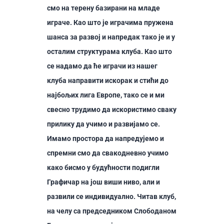
смо на терену базирани на младе
играче. Као што је играчима пружена
шанса за развој и напредак тако је и у
осталим структурама клуба. Као што
се надамо да ће играчи из нашег
клуба направити искорак и стићи до
најбољих лига Европе, тако се и ми
свесно трудимо да искористимо сваку
прилику да учимо и развијамо се.
Имамо простора да напредујемо и
спремни смо да свакодневно учимо
како бисмо у будућности подигли
Графичар на још виши ниво, али и
развили се индивидуално. Читав клуб,
на челу са председником Слободаном