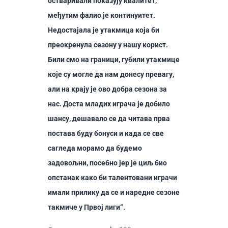
остваривали показују квалитет,
међутим фалио је континуитет.
Недостајала је утакмица која би
преокренула сезону у нашу корист.
Били смо на граници, губили утакмице
које су могле да нам донесу превагу,
али на крају је ово добра сезона за
нас. Доста младих играча је добило
шансу, дешавало се да читава прва
постава буду бонуси и када се све
сагледа морамо да будемо
задовољни, посебно јер је циљ био
опстанак како би талентовани играчи
имали прилику да се и наредне сезоне
такмиче у Првој лиги“.