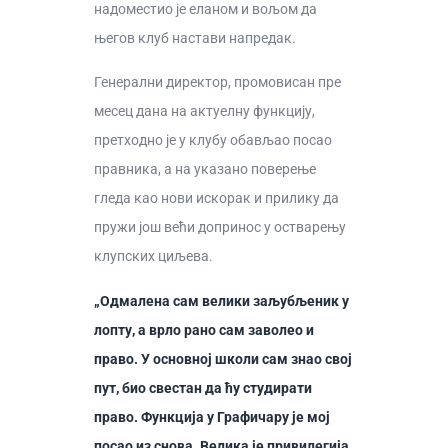
надоместио је еланом и вољом да
његов клуб настави напредак.
Генерални директор, промовисан пре
месец дана на актуелну функцију,
претходно је у клубу обављао посао
правника, а на указано поверење
гледа као нови искорак и прилику да
пружи још већи допринос у остварењу
клупских циљева.
„Одмалена сам велики заљубљеник у
лопту, а врло рано сам заволео и
право. У основној школи сам знао свој
пут, био свестан да ћу студирати
право. Функција у Графичару је мој
посао из снова. Велика је привилегија