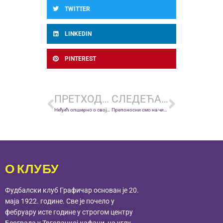
TWITTER
LINKEDIN
PINTEREST
ПРЕТХОДНА ВЕСТ
СЛЕДЕЋА ВЕСТ
Неђић опширно о својој мисији у Графичару: Не желимо да Звезда губи децу, зато смо ми ту
Препоносни смо на чињеницу да окоснице многих млађих селекција наше земље чине садашњи или некадашњи фудбалери Графичара.
О КЛУБУ
Фудбалски клуб Графичар основан је 20.
маја 1922. године. Све је почело у
фебруару исте године у строгом центру
Београда у Трговачкој кафани, на углу