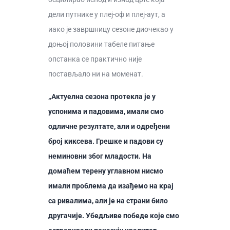
дели путнике у плеј-оф и плеј-аут, а
иако је завршницу сезоне диочекао у
доњој половини табеле питање
опстанка се практично није
постављало ни на моменат.
„Актуелна сезона протекла је у
успонима и падовима, имали смо
одличне резултате, али и одређени
број киксева. Грешке и падови су
неминовни због младости. На
домаћем терену углавном нисмо
имали проблема да изађемо на крај
са ривалима, али је на страни било
другачије. Убедљиве победе које смо