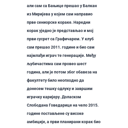
али сам са Бањице прешао у Балкан
из Миријева у којем сам направио
прве сениорске кораке. Наредни
корак уједно је представљао и мој
први сусрет са Графичарем. У клуб
сам прешао 2011. године и био сам
најмлађи играч те генерације. Међу
љубичастима сам провео шест
година, али је потом због обавеза на
факултету било неопходно да
донесем тешку одлуку и завршим
играчку каријеру. Доласком
Слободана Говедарице на чело 2015.
године постављене су високе
амбиције, а први планирани корак био