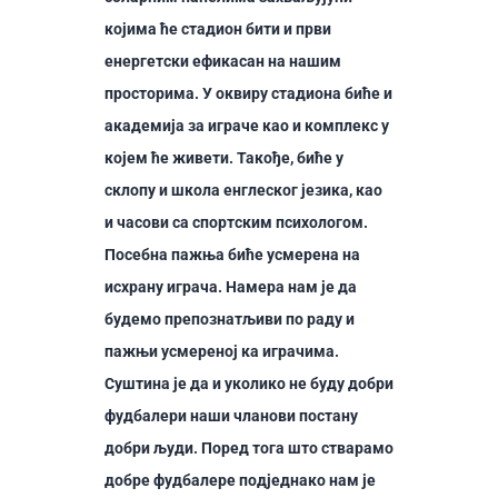
којима ће стадион бити и први
енергетски ефикасан на нашим
просторима. У оквиру стадиона биће и
академија за играче као и комплекс у
којем ће живети. Такође, биће у
склопу и школа енглеског језика, као
и часови са спортским психологом.
Посебна пажња биће усмерена на
исхрану играча. Намера нам је да
будемо препознатљиви по раду и
пажњи усмереној ка играчима.
Суштина је да и уколико не буду добри
фудбалери наши чланови постану
добри људи. Поред тога што стварамо
добре фудбалере подједнако нам је