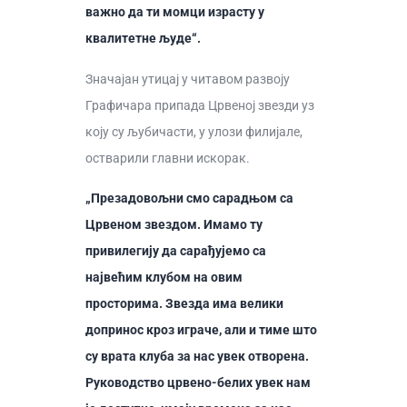
важно да ти момци израсту у
квалитетне људе“.
Значајан утицај у читавом развоју
Графичара припада Црвеној звезди уз
коју су љубичасти, у улози филијале,
остварили главни искорак.
„Презадовољни смо сарадњом са
Црвеном звездом. Имамо ту
привилегију да сарађујемо са
највећим клубом на овим
просторима. Звезда има велики
допринос кроз играче, али и тиме што
су врата клуба за нас увек отворена.
Руководство црвено-белих увек нам