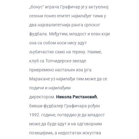
„бонус“ играча Графичар је у актуелној
сезони понео епитет најмлађег тима у
два најквалитетнија ранга српског
фудбала. Међутим, младост и елан који
она са собом носи нису адут
љубичастих само на терену. Наиме,
клуб са Топчидерске звезде
привремено настањен иза југа
Маракане уз најмлађи тим може да се
подичи и најмлађим
директором.
Никола Ристановић
,
бивши фудбалер Графичара рођен
1992. године, потврдио је да младост
може да буде адут и на одговорним
позицијама, а недостатак искуства