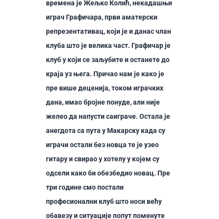
времена је Жељко Колић, некадашњи
играч Графичара, први аматерски
репрезентативац, који је и данас члан
клуба што је велика част. Графичар је
клуб у који се заљубите и останете до
краја уз њега. Причао нам је како је
пре више деценија, током играчких
дана, имао бројне понуде, али није
желео да напусти саиграче. Остала је
анегдота са пута у Макарску када су
играчи остали без новца те је узео
гитару и свирао у хотелу у којем су
одсели како би обезбедио новац. Пре
три године смо постали
професионални клуб што носи већу
обавезу и ситуације попут поменуте