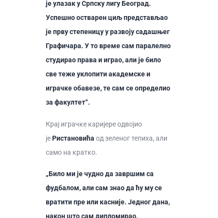
је улазак у Српску лигу Београд.
Успешно остварен циљ представљао
је прву степеницу у развоју садашњег
Графичара. У то време сам паралелно
студирао права и играо, али је било
све теже уклопити академске и
играчке обавезе, те сам се определио
за факултет“.
Крај играчке каријере одвојио
је
Ристановића
од зеленог тепиха, али
само на кратко.
„Било ми је чудно да завршим са
фудбалом, али сам знао да ћу му се
вратити пре или касније. Једног дана,
након што сам дипломирао,