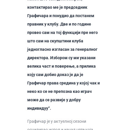
контактирао ме је председник
Графичара и понудио да постанем
правник у клубу. Две и по године
провео сам на тој функцији пре него
што сам на скупштини клуба
једногласно изгласан за генералног
директора. Избором су ми указани
велика част и поверење, а прилика
коју сам добио доказ је да је
Графичар права средина у којој чак и
неко ко се не препозна као играч
може да се развије у добру
индивидуу“.
Графичар је у актуелној сезони
осцилирао испод и изнад црте која