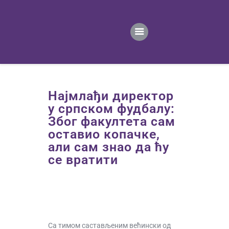
ПОЧЕТНА
ВЕСТИ
ПРВИ ТИМ
ПРОДАВНИЦА
ГАЛЕРИЈА
Најмлађи директор
КОНТАКТ
у српском фудбалу:
Због факултета сам
оставио копачке,
али сам знао да ћу
се вратити
Са тимом састављеним већински од