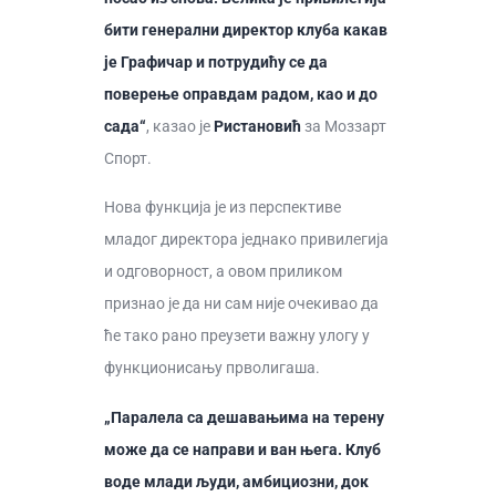
бити генерални директор клуба какав
је Графичар и потрудићу се да
поверење оправдам радом, као и до
сада“
, казао је
Ристановић
за Моззарт
Спорт.
Нова функција је из перспективе
младог директора једнако привилегија
и одговорност, а овом приликом
признао је да ни сам није очекивао да
ће тако рано преузети важну улогу у
функционисању прволигаша.
„Паралела са дешавањима на терену
може да се направи и ван њега. Клуб
воде млади људи, амбициозни, док