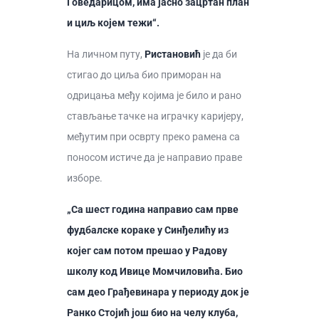
Говедарицом, има јасно зацртан план
и циљ којем тежи“.
На личном путу,
Ристановић
је да би
стигао до циља био приморан на
одрицања међу којима је било и рано
стављање тачке на играчку каријеру,
међутим при осврту преко рамена са
поносом истиче да је направио праве
изборе.
„Са шест година направио сам прве
фудбалске кораке у Синђелићу из
којег сам потом прешао у Радову
школу код Ивице Момчиловића. Био
сам део Грађевинара у периоду док је
Ранко Стојић још био на челу клуба,