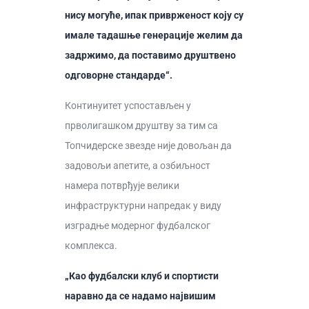
нису могуће, ипак приврженост коју су
имале тадашње генерације желим да
задржимо, да поставимо друштвено
одговорне стандарде“.
Континуитет успостављен у
прволигашком друштву за тим са
Топчидерске звезде није довољан да
задовољи апетите, а озбиљност
намера потврђује велики
инфраструктурни напредак у виду
изградње модерног фудбалског
комплекса.
„Као фудбалски клуб и спортисти
наравно да се надамо највишим