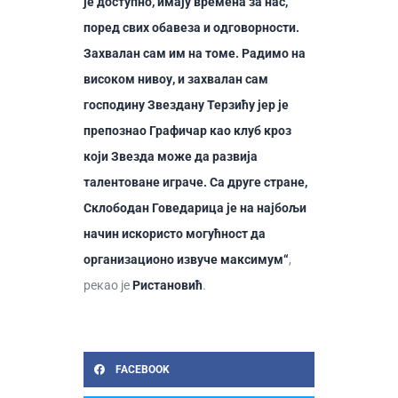
је доступно, имају времена за нас,
поред свих обавеза и одговорности.
Захвалан сам им на томе. Радимо на
високом нивоу, и захвалан сам
господину Звездану Терзићу јер је
препознао Графичар као клуб кроз
који Звезда може да развија
талентоване играче. Са друге стране,
Склободан Говедарица је на најбољи
начин искористо могућност да
организационо извуче максимум“
,
рекао је
Ристановић
.
FACEBOOK