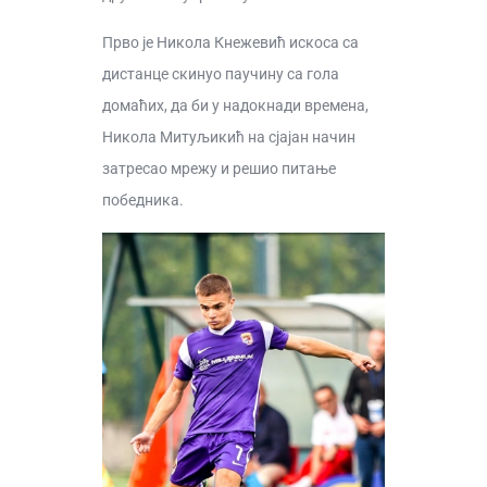
Прво је Никола Кнежевић искоса са
дистанце скинуо паучину са гола
домаћих, да би у надокнади времена,
Никола Митуљикић на сјајан начин
затресао мрежу и решио питање
победника.