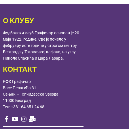
О КЛУБУ
Фудбалски клуб Графичар основан је 20.
маја 1922. године. Све је почело у
фебруару исте године у строгом центру
Београда у Трговачкој кафани, на углу
Николе Спасића и Цара Лазара.
КОНТАКТ
РФК Графичар
Васе Пелагића 31
Сењак – Топчидерска Звезда
11000 Београд
Тел:
+381 64 651 24 68