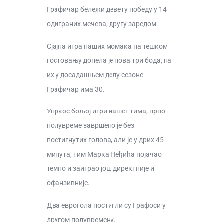
Графичар бележи девету победу у 14
одиграних мечева, другу заредом.
Сјајна игра наших момака на тешком
гостовању донела је нова три бода, па
их у досадашњем делу сезоне
Графичар има 30.
Упркос бољој игри нашег тима, прво
полувреме завршено је без
постигнутих голова, али је у дрих 45
минута, тим Марка Неђића појачао
темпо и заиграо још директније и
офанзивније.
Два еврогола постигли су Графоси у
другом полувремену.