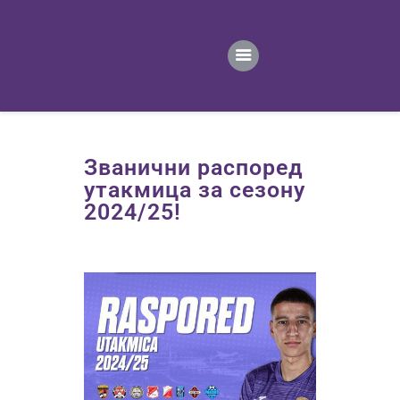
ПОЧЕТНА
ВЕСТИ
ПРВИ ТИМ
ПРОДАВНИЦА
ГАЛЕРИЈА
Званични распоред
КОНТАКТ
утакмица за сезону
2024/25!