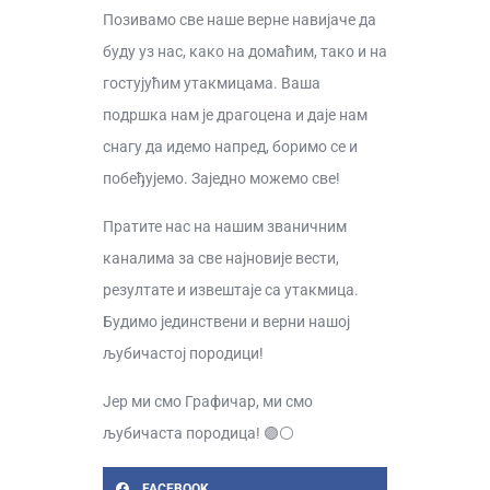
Позивамо све наше верне навијаче да
буду уз нас, како на домаћим, тако и на
гостујућим утакмицама. Ваша
подршка нам је драгоцена и даје нам
снагу да идемо напред, боримо се и
побеђујемо. Заједно можемо све!
Пратите нас на нашим званичним
каналима за све најновије вести,
резултате и извештаје са утакмица.
Будимо јединствени и верни нашој
љубичастој породици!
Јер ми смо Графичар, ми смо
љубичаста породица! 🟣⚪️
FACEBOOK