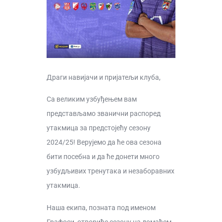
Драги навијачи и пријатељи клуба,
Са великим узбуђењем вам
представљамо званични распоред
утакмица за предстојећу сезону
2024/25! Верујемо да ће ова сезона
бити посебна и да ће донети много
узбудљивих тренутака и незаборавних
утакмица.
Наша екипа, позната под именом
Графоси, отвориће сезону на домаћем