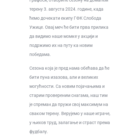
терену 3. августа 2024. године, када
ћемо дочекати екипу ГФК Слобода
Ужице. Овај меч ће бити прва прилика
да видимо наше момке у акцији и
подржимо их на путу ка новим
победама.
Сезона која је пред нама обећава да ће
бити пуна изазова, али и великих
могућности. Са новим појачањима и
старим провереним снагама, наш тим
је спреман да пружи свој максимум на
сваком терену. Верујемо у наше играче,
у њихов труд, залагање и страст према
фудбалу.