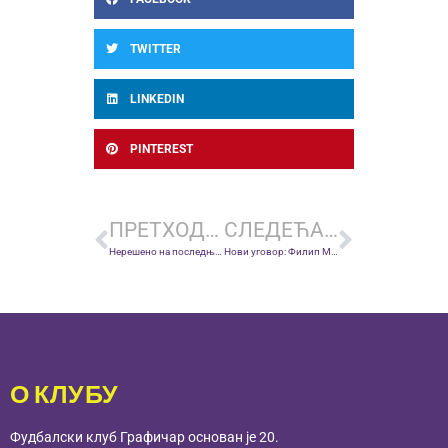
TWITTER
LINKEDIN
PINTEREST
ПРЕТХОДНА ВЕСТ
СЛЕДЕЋА ВЕСТ
Нерешено на последњој утакмици плеј-офа Прве лиге Србије
Нови уговор: Филип Маркишић остаје у љубичастој породици!
О КЛУБУ
Фудбалски клуб Графичар основан је 20.