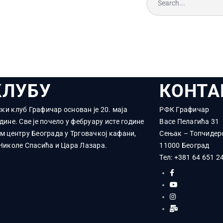
КЛУБУ
КОНТА
ки клуб Графичар основан је 20. маја
РФК Графичар
дине. Све је почело у фебруару исте године
Васе Пелагића 31
ом центру Београда у Трговачкој кафани,
Сењак – Топчидер
 Николе Спасића и Цара Лазара.
11000 Београд
Тел:
+381 64 651 2