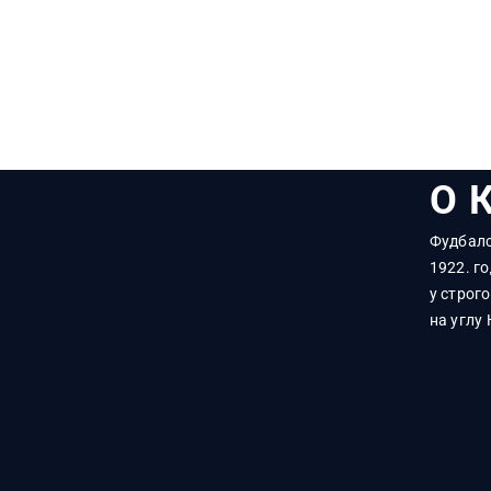
О 
Фудбалс
1922. го
у строг
на углу