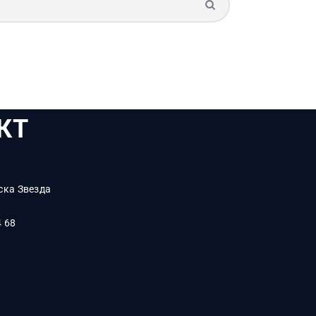
КТ
ска Звезда
4 68