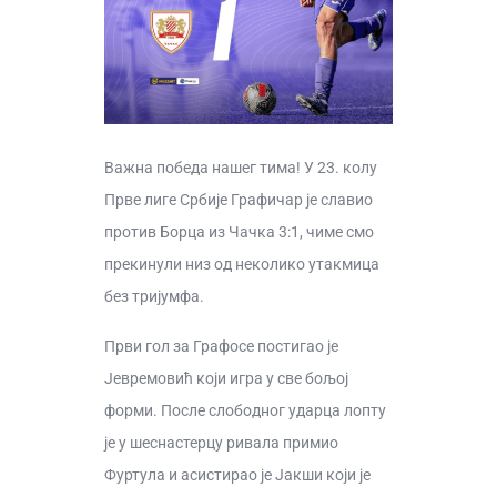
Важна победа нашег тима! У 23. колу
Прве лиге Србије Графичар је славио
против Борца из Чачка 3:1, чиме смо
прекинули низ од неколико утакмица
без тријумфа.
Први гол за Графосе постигао је
Јевремовић који игра у све бољој
форми. После слободног ударца лопту
је у шеснастерцу ривала примио
Фуртула и асистирао је Јакши који је