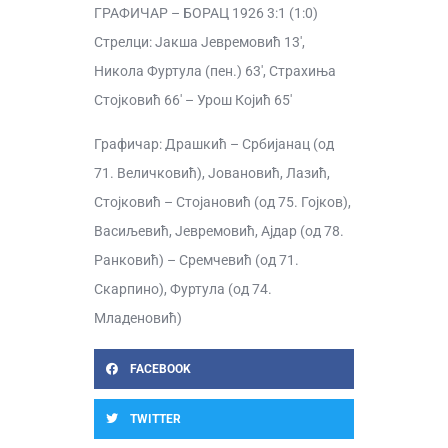
ГРАФИЧАР – БОРАЦ 1926 3:1 (1:0)
Стрелци: Јакша Јевремовић 13′,
Никола Фуртула (пен.) 63′, Страхиња
Стојковић 66′ – Урош Којић 65′
Графичар: Драшкић – Србијанац (од
71. Величковић), Јовановић, Лазић,
Стојковић – Стојановић (од 75. Гојков),
Васиљевић, Јевремовић, Ајдар (од 78.
Ранковић) – Сремчевић (од 71.
Скарпино), Фуртула (од 74.
Младеновић)
FACEBOOK
TWITTER