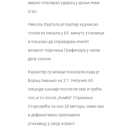
мирно пласирао ударац у доњи леви
угао.
Никола Фуртула је партију крунисао
голом из пенала у 63. минуту утакмице
и показао да оправдава епитет
великог појачања Графичара у овом
делу сезоне.
Карактер су момци показали када је
Борац смањио на 2:1. Непуних 60
секунди касније постигли смо и трећи
гол, и то после „бомбе“ Страхиње
Стојковића са око 20 метара, чиме смо
и дефинитивно преломили
утакмицу у своју корист.