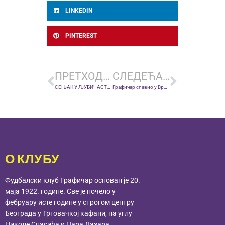
LINKEDIN
PINTEREST
ПРЕТХОДНА ВЕСТ
СЛЕДЕЋА ВЕСТ
СЕЊАК У ЉУБИЧАСТИМ БОЈАМА: РФК ГРАФИЧАР ОРГАНИЗОВАО ЕКОЛОШКУ АКЦИЈУ САДЊЕ 50 СТАБАЛА У БЕОГРАДУ
Графичар славио у Вршцу: Друга победа у низу, Фуртула у гол серији
О КЛУБУ
Фудбалски клуб Графичар основан је 20.
маја 1922. године. Све је почело у
фебруару исте године у строгом центру
Београда у Трговачкој кафани, на углу
Николе Спасића и Цара Лазара.