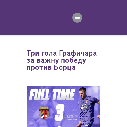
ПОЧЕТНА
ВЕСТИ
ПРВИ ТИМ
ПРОДАВНИЦА
ГАЛЕРИЈА
Три гола Графичара
КОНТАКТ
за важну победу
против Борца