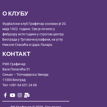
О КЛУБУ
Фудбалски клуб Графичар основан је 20.
маја 1922. године. Све је почело у
фебруару исте године у строгом центру
Београда у Трговачкој кафани, на углу
Николе Спасића и Цара Лазара.
КОНТАКТ
РФК Графичар
Васе Пелагића 31
Сењак – Топчидерска Звезда
11000 Београд
Тел:
+381 64 651 24 68
ФК Графичар
© 2026. Сва права