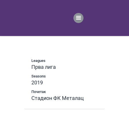
ПОЧЕТНА
ВЕСТИ
ПРВИ ТИМ
ПРОДАВНИЦА
ГАЛЕРИЈА
КОНТАКТ
Leagues
Прва лига
Seasons
2019
Почетак
Стадион ФК Металац