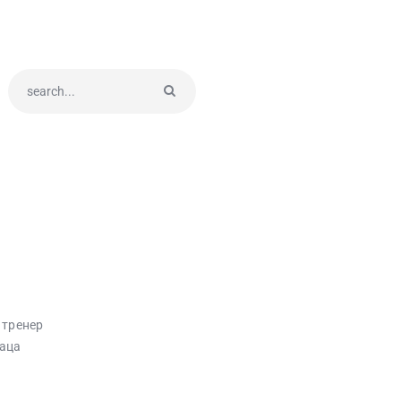
 тренер
аца