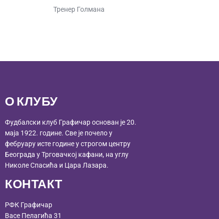
Тренер Голмана
О КЛУБУ
Фудбалски клуб Графичар основан је 20.
маја 1922. године. Све је почело у
фебруару исте године у строгом центру
Београда у Трговачкој кафани, на углу
Николе Спасића и Цара Лазара.
КОНТАКТ
РФК Графичар
Васе Пелагића 31