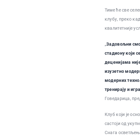
Тиме ће све селе
клубу, преко кад
квалитетније ус
„
Задовољни смо
стадиону који с
деценијама није
изузетно модер
модерних технол
тренирају и игр
Говедарица, пр
Клуб који је осн
састоји од укупн
Снага осветљења