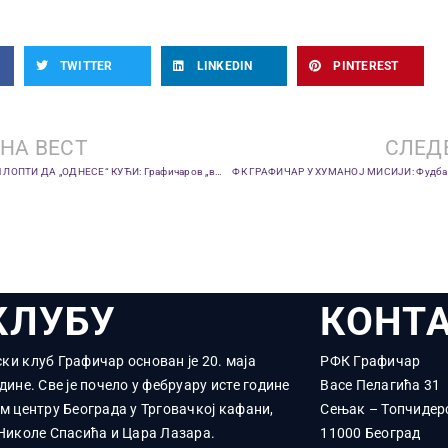
TWITTER
LINKEDIN
PINTEREST
НА ВЕСТ
СЛЕД
БУРМАЗ ЖЕЛИ ЈОШ ЛОПТИ ДА „ОДНЕСЕ“ КУЋИ: Графичаров „вртић“ јури плеј-оф
ФК ГРАФИЧАР У ХУМАНОЈ МИСИЈИ: Фудбал 
КЛУБУ
КОНТ
ки клуб Графичар основан је 20. маја
РФК Графичар
дине. Све је почело у фебруару исте године
Васе Пелагића 31
ом центру Београда у Трговачкој кафани,
Сењак – Топчидер
 Николе Спасића и Цара Лазара.
11000 Београд