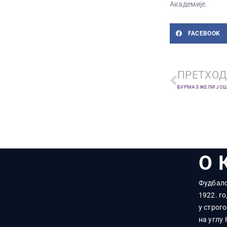
Академије.
FACEBOOK
ПРЕТХОД
О 
Фудбалс
1922. го
у строг
на углу