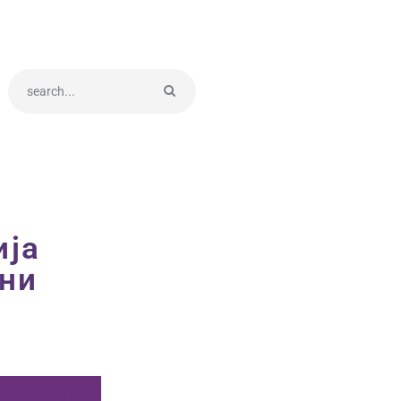
ија
ени