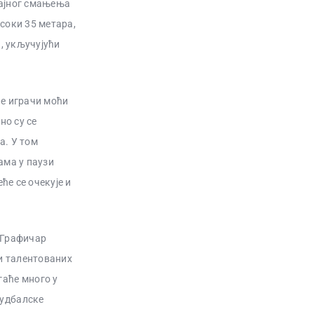
чајног смањења
соки 35 метара,
а, укључујући
ће играчи моћи
но су се
а. У том
ама у паузи
ће се очекује и
 Графичар
 и талентованих
гаће много у
фудбалске