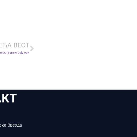
ЕЋА ВЕСТ
могу да играју сви
АКТ
ска Звезда