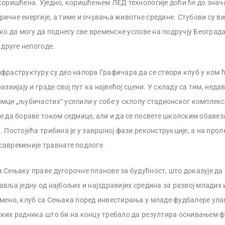
коришћена. Уједно, коришћењем ЛЕД технологије доћи ће до зна
ичне енергије, а тиме и очувања животне средине. Стубови су ви
ако да могу да поднесу све временске услове на подручју Београд
 друге непогоде.
фраструктуру су део напора Графичара да се створи клуб у ком 
азвијају и граде свој пут ка највећој сцени. У складу са тим, недав
мци „љубичастих“ уселили у собе у склопу стадионског комплекс
е да бораве током седмице, али и да се посвете школским обавез
 Постојећа трибина је у завршној фази реконструкције, а на проле
авременије травнате подлоге.
 Сењаку праве дугорочне планове за будућност, што доказује да
авља једну од најбољих и најздравијих средина за развој младих
мено, клуб са Сењака поред инвестирања у младе фудбалере ула
ких радника што би на концу требало да резултира оснивањем 