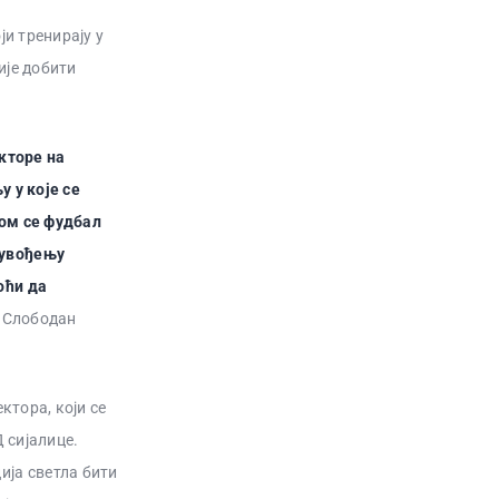
ји тренирају у
ије добити
кторе на
 у које се
ком се фудбал
 увођењу
оћи да
је Слободан
ктора, који се
Д сијалице.
ија светла бити