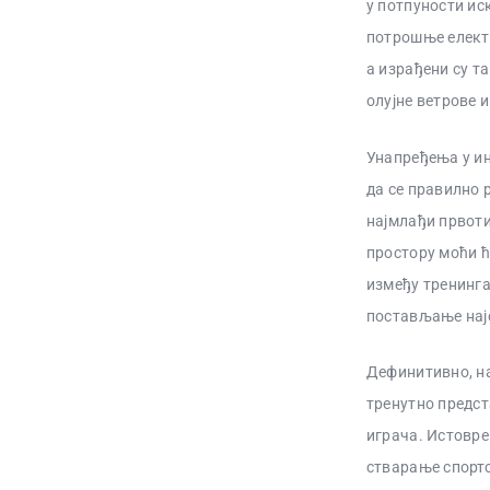
у потпуности ис
потрошње електр
а израђени су т
олујне ветрове и
Унапређења у ин
да се правилно р
најмлађи првоти
простору моћи ћ
између тренинга.
постављање најс
Дефинитивно, на
тренутно предст
играча. Истовре
стварање спортс