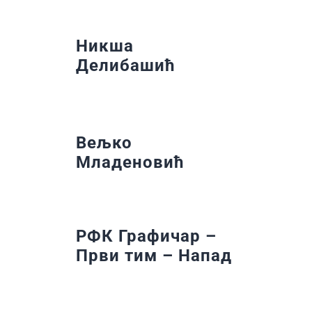
Никша
Делибашић
Вељко
Младеновић
РФК Графичар –
Први тим – Напад