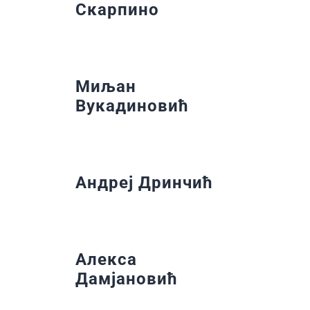
Скарпино
Миљан
Вукадиновић
Андреј Дринчић
Алекса
Дамјановић