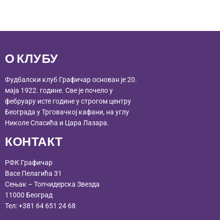
О КЛУБУ
Фудбалски клуб Графичар основан је 20.
маја 1922. године. Све је почело у
фебруару исте године у строгом центру
Београда у Трговачкој кафани, на углу
Николе Спасића и Цара Лазара.
КОНТАКТ
РФК Графичар
Васе Пелагића 31
Сењак – Топчидерска Звезда
11000 Београд
Тел:
+381 64 651 24 68