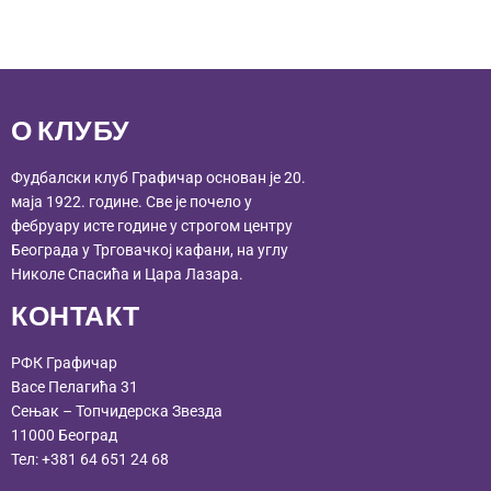
О КЛУБУ
Фудбалски клуб Графичар основан је 20.
маја 1922. године. Све је почело у
фебруару исте године у строгом центру
Београда у Трговачкој кафани, на углу
Николе Спасића и Цара Лазара.
КОНТАКТ
РФК Графичар
Васе Пелагића 31
Сењак – Топчидерска Звезда
11000 Београд
Тел:
+381 64 651 24 68