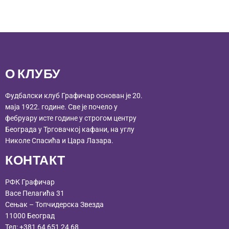
О КЛУБУ
Фудбалски клуб Графичар основан је 20.
маја 1922. године. Све је почело у
фебруару исте године у строгом центру
Београда у Трговачкој кафани, на углу
Николе Спасића и Цара Лазара.
КОНТАКТ
РФК Графичар
Васе Пелагића 31
Сењак – Топчидерска Звезда
11000 Београд
Тел:
+381 64 651 24 68