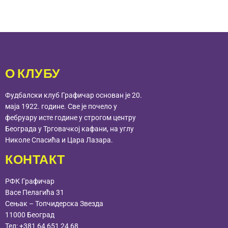
О КЛУБУ
Фудбалски клуб Графичар основан је 20.
маја 1922. године. Све је почело у
фебруару исте године у строгом центру
Београда у Трговачкој кафани, на углу
Николе Спасића и Цара Лазара.
КОНТАКТ
РФК Графичар
Васе Пелагића 31
Сењак – Топчидерска Звезда
11000 Београд
Тел:
+381 64 651 24 68