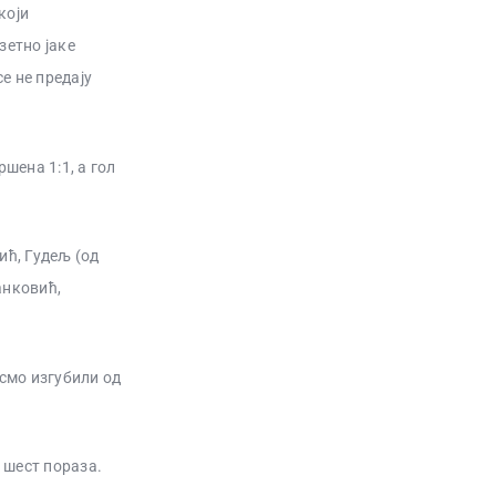
који
зетно јаке
се не предају
шена 1:1, а гол
ић, Гудељ (од
анковић,
 смо изгубили од
, шест пораза.