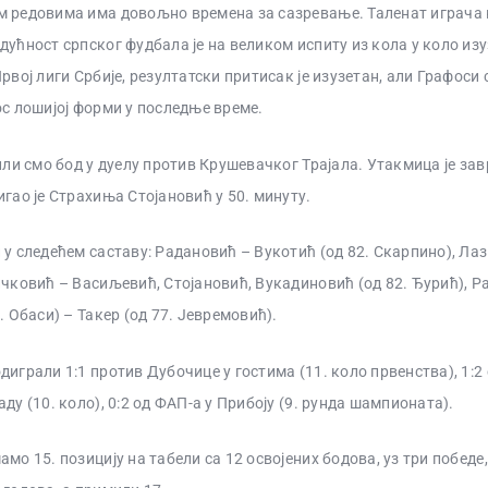
 редовима има довољно времена за сазревање. Таленат играча 
дућност српског фудбала је на великом испиту из кола у коло изу
рвој лиги Србије, резултатски притисак је изузетан, али Графоси 
ос лошијој форми у последње време.
или смо бод у дуелу против Крушевачког Трајала. Утакмица је завр
игао је Страхиња Стојановић у 50. минуту.
 у следећем саставу: Радановић – Вукотић (од 82. Скарпино), Лаз
ичковић – Васиљевић, Стојановић, Вукадиновић (од 82. Ђурић), Р
. Обаси) – Такер (од 77. Јевремовић).
диграли 1:1 против Дубочице у гостима (11. коло првенства), 1:2
ду (10. коло), 0:2 од ФАП-а у Прибоју (9. рунда шампионата).
мо 15. позицију на табели са 12 освојених бодова, уз три победе