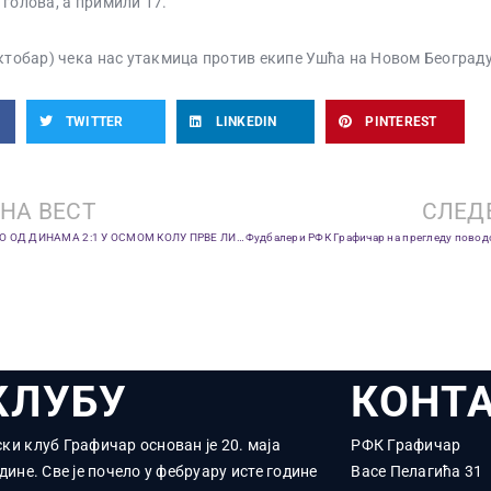
 голова, а примили 17.
октобар) чека нас утакмица против екипе Ушћа на Новом Београду
TWITTER
LINKEDIN
PINTEREST
НА ВЕСТ
СЛЕД
ГРАФИЧАР ИЗГУБИО ОД ДИНАМА 2:1 У ОСМОМ КОЛУ ПРВЕ ЛИГЕ СРБИЈЕ: АЈДАР СТРЕЛАЦ ИЗ ПЕНАЛА
КЛУБУ
КОНТ
ки клуб Графичар основан је 20. маја
РФК Графичар
дине. Све је почело у фебруару исте године
Васе Пелагића 31