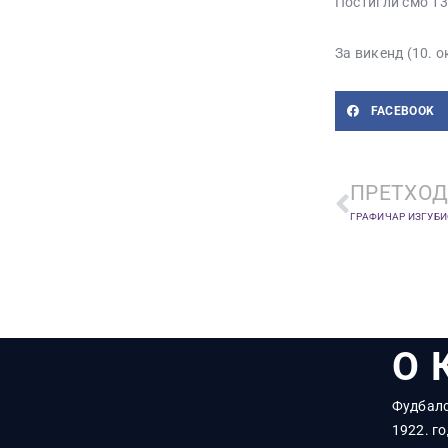
Постигли смо 13
За викенд (10. 
FACEBOOK
ПРЕТХОД
О 
Фудбалс
1922. го