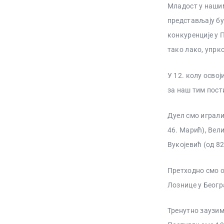
Младост у нашим
представљају бу
конкуренције у П
тако лако, упрк
У 12. колу освој
за наш тим пост
Дуел смо играли
46. Марић), Вел
Вукојевић (од 82
Претходно смо о
Лознице у Београ
Тренутно заузима