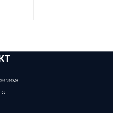
КТ
ска Звезда
4 68