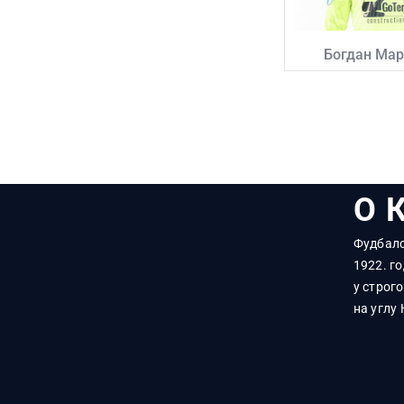
Богдан Ма
О 
Фудбалс
1922. го
у строг
на углу