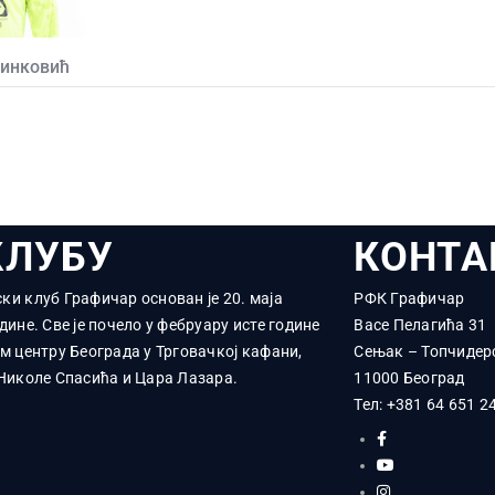
ринковић
КЛУБУ
КОНТА
ки клуб Графичар основан је 20. маја
РФК Графичар
дине. Све је почело у фебруару исте године
Васе Пелагића 31
ом центру Београда у Трговачкој кафани,
Сењак – Топчидер
 Николе Спасића и Цара Лазара.
11000 Београд
Тел:
+381 64 651 2