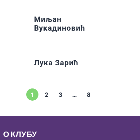
Миљан
Вукадиновић
Лука Зарић
1
2
3
…
8
О КЛУБУ