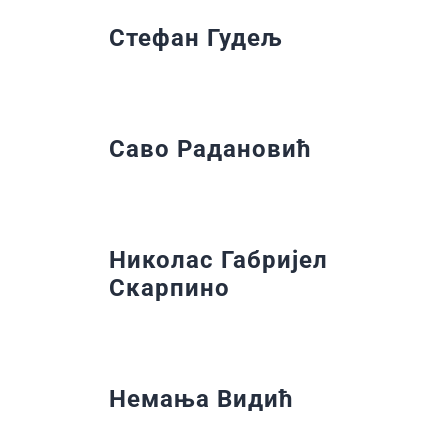
Стефан Гудељ
Саво Радановић
Николас Габријел
Скарпино
Немања Видић