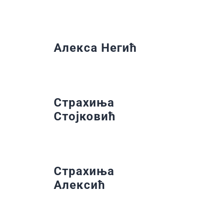
Алекса Негић
Страхиња
Стојковић
Страхиња
Алексић