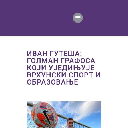
ПОЧЕТНА
ВЕСТИ
ПРВИ ТИМ
ПРОДАВНИЦА
ГАЛЕРИЈА
ИВАН ГУТЕША:
КОНТАКТ
ГОЛМАН ГРАФОСА
КОЈИ УЈЕДИЊУЈЕ
ВРХУНСКИ СПОРТ И
ОБРАЗОВАЊЕ