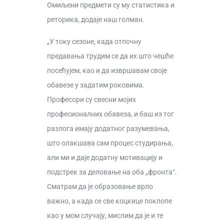
Омиљени предмети су му статистика и
реторика, додаје наш голман.
„У току сезоне, када отпочну
предавања трудим се да их што чешће
посећујем, као и да извршавам своје
обавезе у задатим роковима.
Професори су свесни мојих
професионалних обавеза, и баш из тог
разлога имају додатног разумевања,
што олакшава сам процес студирања,
али ми и даје додатну мотивацију и
подстрек за деловање на оба „фронта“.
Сматрам да је образовање врло
важно, а када се све коцкице поклопе
као у мом случају, мислим да је и те