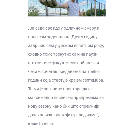
„За сада све иде у одличном смеру и
врло сам задовољан. Другу годину
завршио сам у јунском испитном року,
сходно томе тренутно сам на паузи
што се тиче факултетских обавеза и
чекам почетак предавања на трећој
години која стартује крајем септембра.
То ми је оставило простора да се
максимално посветим припремама за
нову сезону како бих што спремнији
дочекао изазове који су пред нама“,
каже Гутеша.