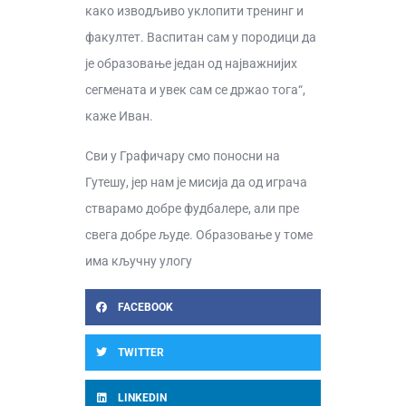
како изводљиво уклопити тренинг и
факултет. Васпитан сам у породици да
је образовање један од најважнијих
сегмената и увек сам се држао тога“,
каже Иван.
Сви у Графичару смо поносни на
Гутешу, јер нам је мисија да од играча
стварамо добре фудбалере, али пре
свега добре људе. Образовање у томе
има кључну улогу
FACEBOOK
TWITTER
LINKEDIN