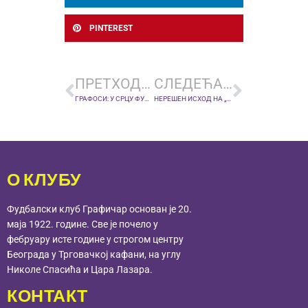
PINTEREST
ПРЕТХОДНА ВЕСТ
СЛЕДЕЋА ВЕСТ
ГРАФОСИ: У СРЦУ ФУДБАЛА, УСЛАВЉАМО ТРАДИЦИЈУ И НАПРЕДАК
НЕРЕШЕН ИСХОД НА „СТАДИОНУ ФК РАДНИЧКИ“: ГРАФИЧАР И РАДНИЧКИ НОВИ БЕОГРАД ДЕЛЕ БОДОВЕ
О КЛУБУ
Фудбалски клуб Графичар основан је 20.
маја 1922. године. Све је почело у
фебруару исте године у строгом центру
Београда у Трговачкој кафани, на углу
Николе Спасића и Цара Лазара.
КОНТАКТ