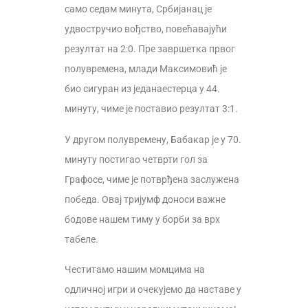
само седам минута, Србијанац је
удвостручио вођство, повећавајући
резултат на 2:0. Пре завршетка првог
полувремена, млади Максимовић је
био сигуран из једанаестерца у 44.
минуту, чиме је поставио резултат 3:1.
У другом полувремену, Бабакар је у 70.
минуту постигао четврти гол за
Графосe, чиме је потврђена заслужена
победа. Овај тријумф доноси важне
бодове нашем тиму у борби за врх
табеле.
Честитамо нашим момцима на
одличној игри и очекујемо да наставе у