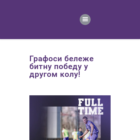
ПОЧЕТНА
ВЕСТИ
ПРВИ ТИМ
ПРОДАВНИЦА
ГАЛЕРИЈА
Графоси бележе
КОНТАКТ
битну победу у
другом колу!