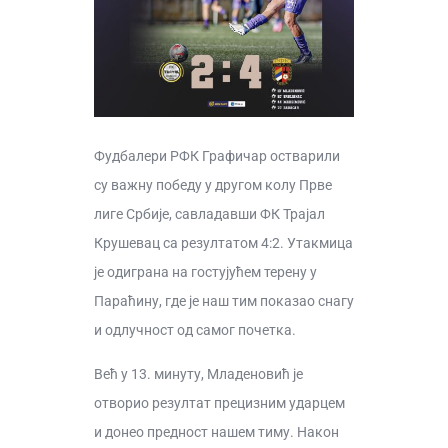
Фудбалери РФК Графичар остварили
су важну победу у другом колу Прве
лиге Србије, савладавши ФК Трајал
Крушевац са резултатом 4:2. Утакмица
је одиграна на гостујућем терену у
Параћину, где је наш тим показао снагу
и одлучност од самог почетка.
Већ у 13. минуту, Младеновић је
отворио резултат прецизним ударцем
и донео предност нашем тиму. Након