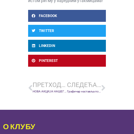
истом ритму у наредним утакмицама!
FACEBOOK
TWITTER
LINKEDIN
PINTEREST
ПРЕТХОДНА ВЕСТ
СЛЕДЕЋА ВЕСТ
НОВА АКЦИЈА НАШЕГ КЛУБА: РФК ГРАФИЧАР И ХОНОР НАГРАЂУЈУ НАЈЧАСНИЈЕГ ИГРАЧА МЕСЕЦА
Графичар наставља победнички низ – тријумф против Словена са 2:0
О КЛУБУ