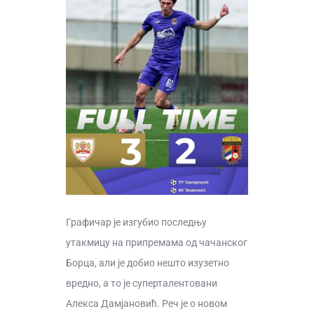
Графичар је изгубио последњу
утакмицу на припремама од чачанског
Борца, али је добио нешто изузетно
вредно, а то је суперталентовани
Алекса Дамјановић. Реч је о новом