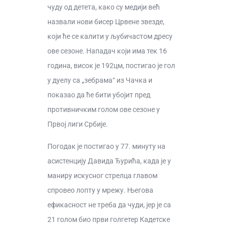
чуду од детета, како су медији већ
назвали нови бисер Црвене звезде,
који ће се калити у љубичастом дресу
ове сезоне. Нападач који има тек 16
година, висок је 192цм, постигао је гол
у дуелу са „зебрама“ из Чачка и
показао да ће бити убојит пред
противничким голом ове сезоне у
Првој лиги Србије.
Погодак је постигао у 77. минуту на
асистенцију Давида Ђурића, када је у
маниру искусног стрелца главом
спровео лопту у мрежу. Његова
ефикасност не треба да чуди, јер је са
21 голом био први голгетер Кадетске