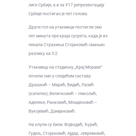
лиге Србије, а и за У17 репрезентацију
Србије постигао је пет голова.
Други гол на утакмици постигли смо
пет минута пре краја сусрета, када је из
пенала Страхиња Стојановић смањио
разлику на 3:2.
Утакмицу на стадиону „Крај Мораве“
почели смо у следећем саставу:
Драшкић – Марић, Видић, Лазић
(капитен), Величковић – Николић,
Аделеке, Ранковић, Младеновић –
Вукојевић, Дамјановић.
На клупи су били: Војводић, Ђурић,
Гудељ, Стојановић, Ајдар, Јевремовић,