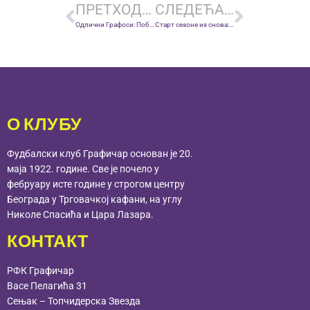
ПРЕТХОДНА ВЕСТ
СЛЕДЕЋА ВЕСТ
Одлични Графоси: Победа од 3:1 против ОФК Петровца из Црне Горе
Старт сезоне из снова: Графоси надиграли Мачву 3:1, јунаци Младеновић и Зарић
О КЛУБУ
Фудбалски клуб Графичар основан је 20.
маја 1922. године. Све је почело у
фебруару исте године у строгом центру
Београда у Трговачкој кафани, на углу
Николе Спасића и Цара Лазара.
КОНТАКТ
РФК Графичар
Васе Пелагића 31
Сењак – Топчидерска Звезда