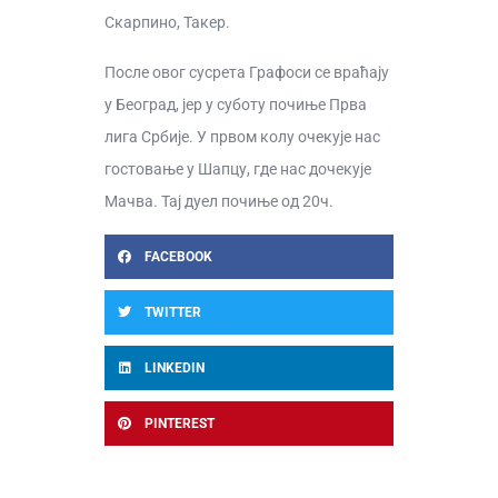
Скарпино, Такер.
После овог сусрета Графоси се враћају
у Београд, јер у суботу почиње Прва
лига Србије. У првом колу очекује нас
гостовање у Шапцу, где нас дочекује
Мачва. Тај дуел почиње од 20ч.
FACEBOOK
TWITTER
LINKEDIN
PINTEREST