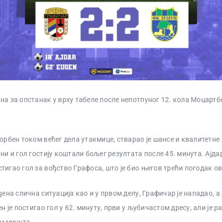
на за опстанак у врху табеле после непотпуног 12. кола Моцартб
орбен током већег дела утакмице, стварао је шансе и квалитетне а
ни и гол гостију коштали бољег резултата после 45. минута. Ајдар
тигао гол за вођство Графоса, што је био његов трећи погодак ов
ђена слична ситуација као и у првом делу, Графичар је нападао, а
ен је постигао гол у 62. минуту, први у љубичастом дресу, али је р