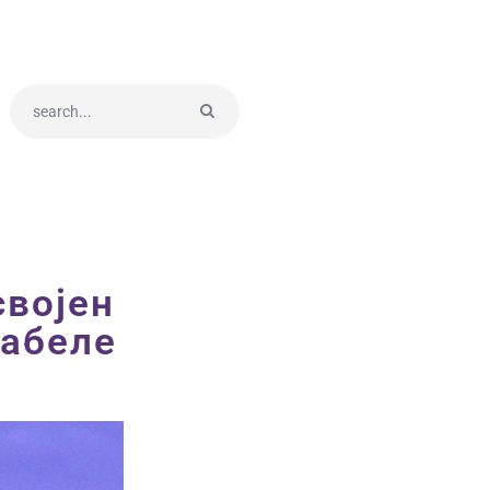
својен
табеле