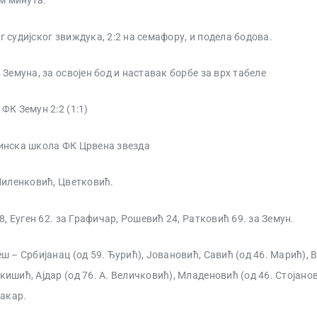
ам минута.
 судијског звиждука, 2:2 на семафору, и подела бодова.
 Земуна, за освојен бод и наставак борбе за врх табеле
ФК Земун 2:2 (1:1)
инска школа ФК Црвена звезда
Миленковић, Цветковић.
8, Еуген 62. за Графичар, Рошевић 24, Ратковић 69. за Земун.
ш – Србијанац (од 59. Ђурић), Јовановић, Савић (од 46. Марић),
ишић, Ајдар (од 76. А. Величковић), Младеновић (од 46. Стојанов
бакар.