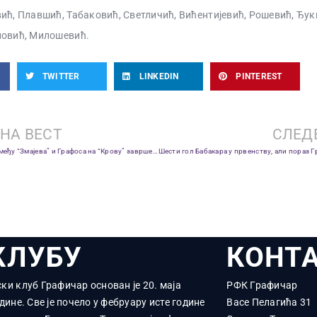
ић, Плавшић, Табаковић, Светличић, Вићентијевић, Рошевић, Ђук
повић, Милошевић.
TWITTER
LINKEDIN
PINTEREST
НА ВЕСТ
СЛЕД
Динамичан дуел између “Змајева” и Графоса на “Крову” завршен тријумфом Вождовца 2:1!
КЛУБУ
КОНТ
ки клуб Графичар основан је 20. маја
РФК Графичар
дине. Све је почело у фебруару исте године
Васе Пелагића 31