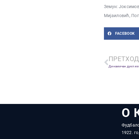
Земун: Јоксимов
Мијаиловић, По
FACEBOOK
ПРЕТХОД
О 
Фудбалс
1922. го