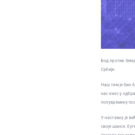
Бод против Зему
Србије.
Наш тим је био б
нас кикс у одбра
полувремену пос
У наставку је ви
своје шансе. Еуг