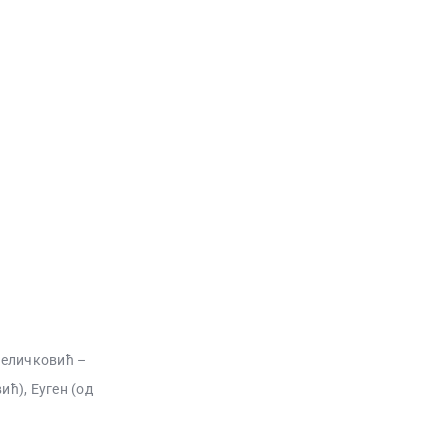
 Величковић –
ић), Еуген (од