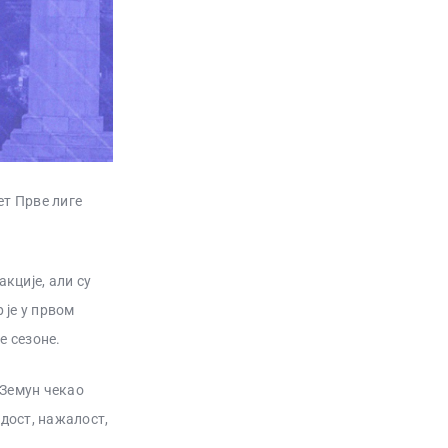
ет Прве лиге
кције, али су
 је у првом
е сезоне.
 Земун чекао
адост, нажалост,