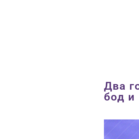
Два г
бод и