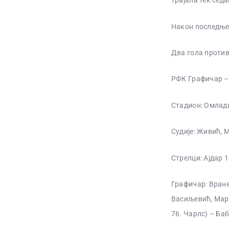
трајала тек сед
Након последњег
Два гола против
РФК Графичар – 
Стадион: Омлад
Судије: Живић, 
Стрелци: Ајдар 1
Графичар: Вране
Васиљевић, Марк
76. Чарлс) – Ба