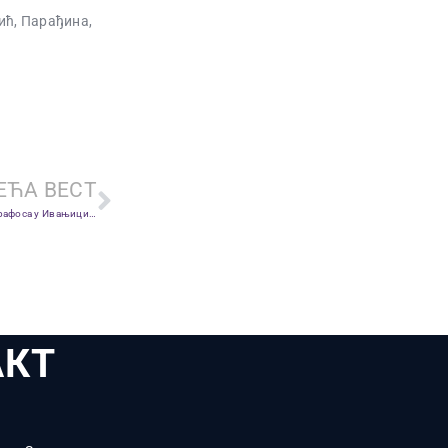
ић, Парађина,
ЕЋА ВЕСТ
Шести гол Бабакара у првенству, али пораз Графоса у Ивањици у дербију кола
АКТ