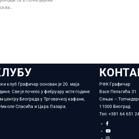
ренцији са Б селекцијама
осква…
КЛУБУ
КОНТА
ки клуб Графичар основан је 20. маја
РФК Графичар
дине. Све је почело у фебруару исте године
Васе Пелагића 31
ом центру Београда у Трговачкој кафани,
Сењак – Топчидер
 Николе Спасића и Цара Лазара.
11000 Београд
Тел:
+381 64 651 2