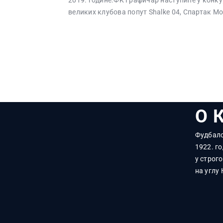
2019. године.ФK Графичар наступиће у конку
великих клубова попут Shalke 04, Спартак М
О 
Фудбалс
1922. го
у строг
на углу