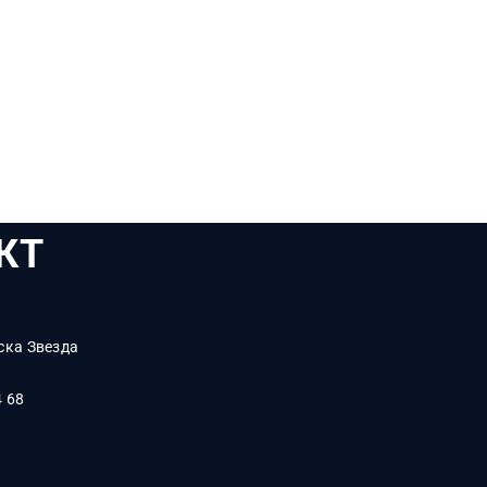
КТ
ска Звезда
4 68