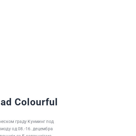
ПОЧЕТНА
ВЕСТИ
ПРВИ ТИМ
ПРОДАВНИЦА
ГАЛЕРИЈА
КОНТАКТ
ad Colourful
неском граду Kунминг под
ериоду од 08.-16. децембра