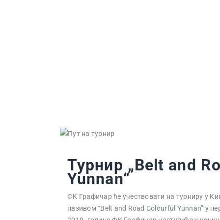
Турнир „Belt and Ro
Yunnan“
ФK Графичар ће учествовати на турниру у Kи
називом “Belt and Road Colourful Yunnan” у п