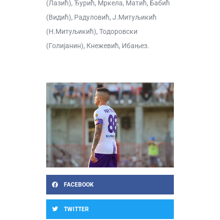
(Лазић), Ђурић, Мркела, Матић, Бабић
(Видић), Радуловић, Ј.Митуљикић
(Н.Митуљикић), Тодоровски
(Голијанин), Кнежевић, Ибањез.
FACEBOOK
TWITTER