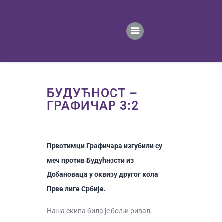
ПОЧЕТНА
ВЕСТИ
ПРВИ ТИМ
ПРОДАВНИЦА
ГАЛЕРИЈА
БУДУЋНОСТ –
КОНТАКТ
ГРАФИЧАР 3:2
Првотимци Графичара изгубили су
меч против Будућности из
Добановаца у оквиру другог кола
Прве лиге Србије.
Наша екипа била је бољи ривал,