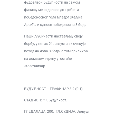
фудбалери Будућности на самом
финишу меча долазе до трећег и
победоносног гола младог Жељка
Арсића и односе победоносна 3 бода.
Наши љубичасти настављају своју
борбу, у петак 21. августа их очекује
поход на нова 3 бода, а том приликом
на домацем терену угостиће
Железничар.
БУДУЋНОСТ – ГРАФИЧАР 3:2 (0:1)
СТАДИОН: ФК Будућност.
ГЛЕДАЛАЦА: 200. ГЛ.СУДИЈА: Јањуш