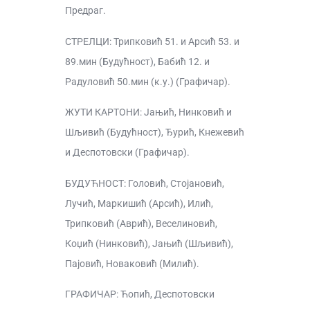
Предраг.
СТРЕЛЦИ: Трипковић 51. и Арсић 53. и
89.мин (Будућност), Бабић 12. и
Радуловић 50.мин (к.у.) (Графичар).
ЖУТИ КАРТОНИ: Јањић, Нинковић и
Шљивић (Будућност), Ђурић, Кнежевић
и Деспотовски (Графичар).
БУДУЋНОСТ: Головић, Стојановић,
Лучић, Маркишић (Арсић), Илић,
Трипковић (Аврић), Веселиновић,
Коџић (Нинковић), Јањић (Шљивић),
Пајовић, Новаковић (Милић).
ГРАФИЧАР: Ћопић, Деспотовски