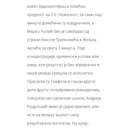
извео једанаестерац и повећао
предност на 2:0. Нажалост, за само пар
минута домаћини су изједначили, а
Марко Ћопић био је савладан од
стране Николе Трипковића и Жељка
Арсића за свега 3 минута. Пад
концентрације, временски услови или
умор, али резултат је био изједначен и
наши момци кренули су испочетка.
Преузели су Графоси и током другог
дела другог полувремена иницијативу,
створили низ одличних шанси, Андрија
Радуловић имао је сјајне прилике, али
исте на велику жалост нису
резултирале поготком. На крају,