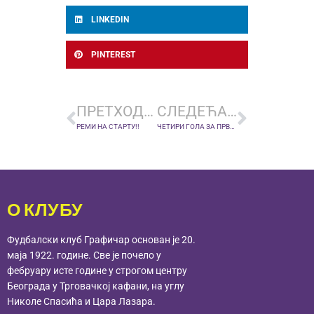
LINKEDIN
PINTEREST
ПРЕТХОДНА ВЕСТ
СЛЕДЕЋА ВЕСТ
РЕМИ НА СТАРТУ!!
ЧЕТИРИ ГОЛА ЗА ПРВУ ПОБЕДУ У СЕЗОНИ!
О КЛУБУ
Фудбалски клуб Графичар основан је 20.
маја 1922. године. Све је почело у
фебруару исте године у строгом центру
Београда у Трговачкој кафани, на углу
Николе Спасића и Цара Лазара.