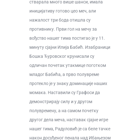
стварала много више шанси, имала
иницијативу готово цео меч, али
нажалост три бода отишла су
противнику. Први гол на мечу за
вођство нашег тима постигао је у 11.
минуту сјајни Илија Бабић. Изабраници
Бошка Ђуровског крунисали су
одличан почетак утакмице поготком
младог Бабића, а прво полувреме
протекло је у знаку доминације наших
момака. Наставили су Графоси да
демонстрирају силу и у другом
полувремену, а на самом почетку
другог дела меча, наставак сјајне игре
нашег тима, Радуловић је са беле тачке
након досуђеног пенала над Ибањезом