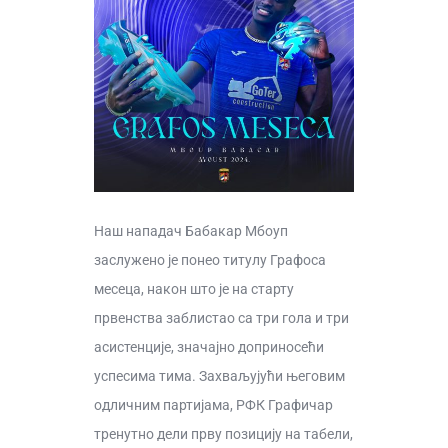
Наш нападач Бабакар Мбоуп
заслужено је понео титулу Графоса
месеца, након што је на старту
првенства заблистао са три гола и три
асистенције, значајно доприносећи
успесима тима. Захваљујући његовим
одличним партијама, РФК Графичар
тренутно дели прву позицију на табели,