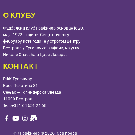
О КЛУБУ
Фудбалски клуб Графичар основан је 20.
маја 1922. године. Све је почело у
фебруару исте године у строгом центру
Београда у Трговачкој кафани, на углу
Николе Спасића и Цара Лазара.
КОНТАКТ
РФК Графичар
Васе Пелагића 31
Сењак – Топчидерска Звезда
11000 Београд
Тел:
+381 64 651 24 68
ФК Графичар
© 2026. Сва права