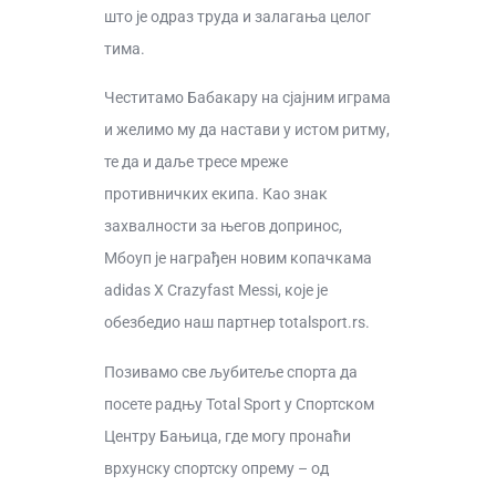
што је одраз труда и залагања целог
тима.
Честитамо Бабакару на сјајним играма
и желимо му да настави у истом ритму,
те да и даље тресе мреже
противничких екипа. Као знак
захвалности за његов допринос,
Мбоуп је награђен новим копачкама
adidas X Crazyfast Messi, које је
обезбедио наш партнер totalsport.rs.
Позивамо све љубитеље спорта да
посете радњу Total Sport у Спортском
Центру Бањица, где могу пронаћи
врхунску спортску опрему – од