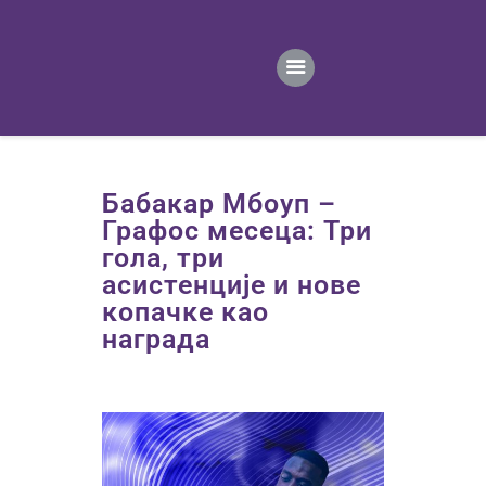
ПОЧЕТНА
ВЕСТИ
ПРВИ ТИМ
ПРОДАВНИЦА
ГАЛЕРИЈА
Бабакар Мбоуп –
КОНТАКТ
Графос месеца: Три
гола, три
асистенције и нове
копачке као
награда