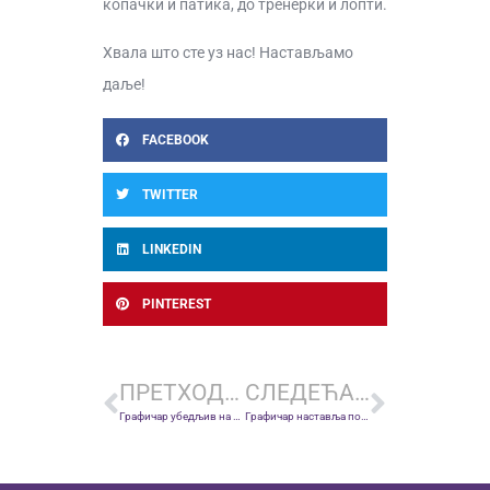
копачки и патика, до тренерки и лопти.
Хвала што сте уз нас! Настављамо
даље!
FACEBOOK
TWITTER
LINKEDIN
PINTEREST
ПРЕТХОДНА ВЕСТ
СЛЕДЕЋА ВЕСТ
Графичар убедљив на гостовању: Тријумф у Лесковцу
Графичар наставља победнички низ: Сигурна победа против Смедерева