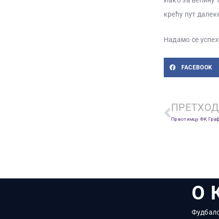
Иако за већину 
крећу пут далеке
Надамо се успех
FACEBOOK
ПРЕТХОД
О 
Фудбалс