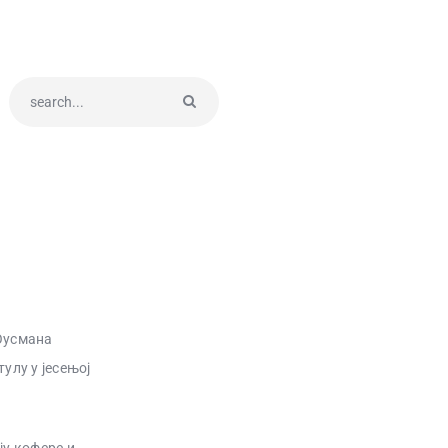
 Оусмана
улу у јесењој