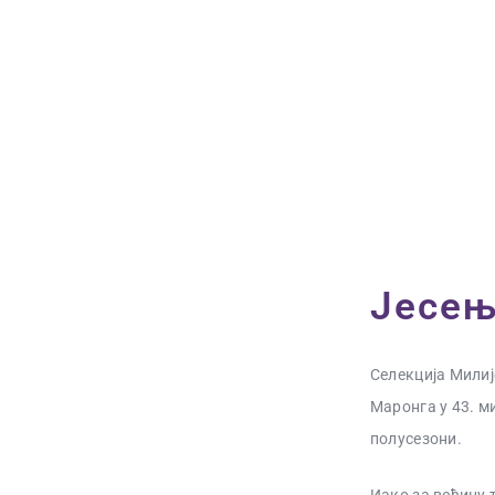
Јесењ
Селекција Милиј
Маронга у 43. м
полусезони.