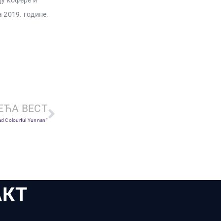
ју кофере и
а 2019. године.
ЕЋА ВЕСТ
ad Colourful Yunnan“
АКТ