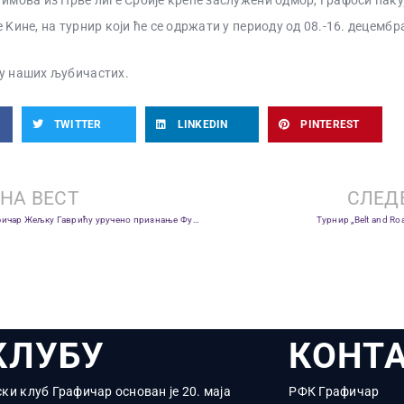
тимова из Прве лиге Србије креће заслужени одмор, Графоси паку
 Kине, на турнир који ће се одржати у периоду од 08.-16. децембр
у наших љубичастих.
TWITTER
LINKEDIN
PINTEREST
НА ВЕСТ
СЛЕД
Првотимцу ФK Графичар Жељку Гаврићу уручено признање Фудбалског савеза Србије
Турнир „Belt and Ro
КЛУБУ
КОНТ
ки клуб Графичар основан је 20. маја
РФК Графичар