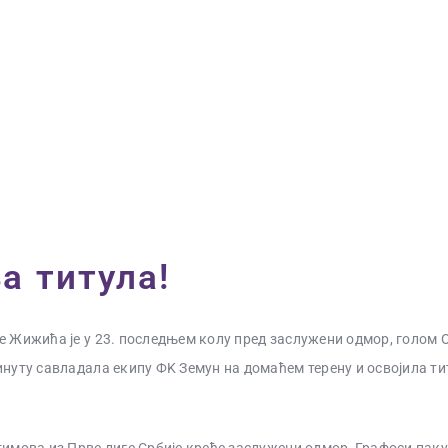
ПОЧЕТНА
ВЕСТИ
ПРВИ ТИМ
ПРОДАВНИЦА
ГАЛЕРИЈА
КОНТАКТ
а титула!
е Жижића је у 23. последњем колу пред заслужени одмор, голом
инуту савладала екипу ФK Земун на домаћем терену и освојила тит